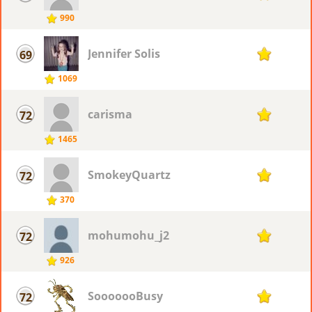
990
Jennifer Solis
69
16
1069
carisma
72
15
1465
SmokeyQuartz
72
15
370
mohumohu_j2
72
15
926
SooooooBusy
72
15