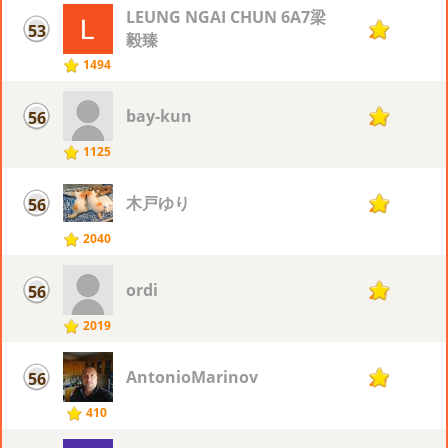
LEUNG NGAI CHUN 6A7梁
53
21
毅臻
1494
bay-kun
56
20
1125
木戸ゆり
56
20
2040
ordi
56
20
2019
AntonioMarinov
56
20
410