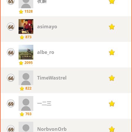
夜麟
65
18
1528
asimayo
66
17
873
albe_ro
66
17
2095
TimeWastrel
66
17
822
一二三
69
16
703
NorbvonOrb
69
16