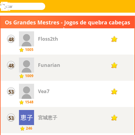
buscar
Menu
Novel
Entrar
Games
Os Grandes Mestres - Jogos de quebra cabeças
com imagem
Floss2th
48
23
1005
Funarian
48
23
1009
Vea7
53
21
1548
宮城恵子
53
21
246