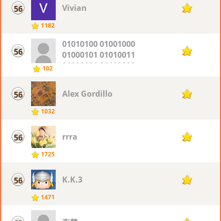
Vivian
56
20
1182
01010100 01001000
56
20
01000101 01010011
01000101 00100000
102
01010011 01001000
01001001 01010100
Alex Gordillo
56
20
00100000 01000111
01000001 01001101
1032
01000101 01010011
00100000
rrra
56
20
1725
K.K.3
56
20
1471