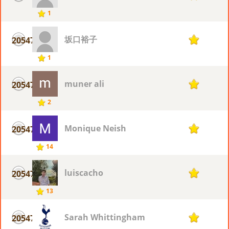
1
坂口裕子
20547
1
1
muner ali
20547
1
2
Monique Neish
20547
1
14
luiscacho
20547
1
13
Sarah Whittingham
20547
1