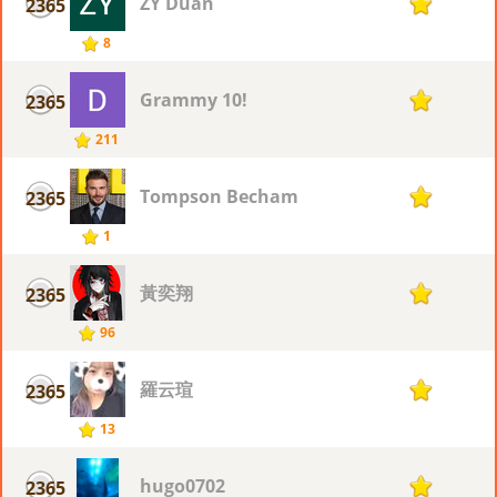
ZY Duan
2365
1
8
Grammy 10!
2365
1
211
Tompson Becham
2365
1
1
黃奕翔
2365
1
96
羅云瑄
2365
1
13
hugo0702
2365
1