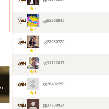
2
gg65368045
3904
3
gg28930720
3904
6
gg31122617
3904
3
gg26402150
3904
5
gg37738024
3904