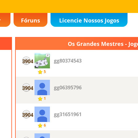
r
Fóruns
Licencie Nossos Jogos
Os Grandes Mestres - Jogo
gg80374543
3904
5
gg06395796
3904
1
gg31651961
3904
6