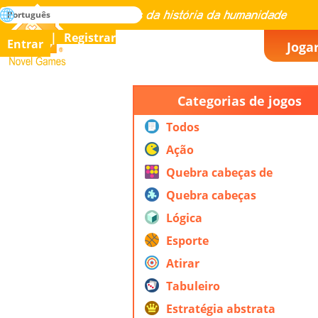
buscar
Português
Dominar todos os jogos da história da humanidade
Registrar
Entrar
Joga
Novel Games
Categorias de jogos
Todos
Ação
Quebra cabeças de
ação
Quebra cabeças
Lógica
Esporte
Atirar
Tabuleiro
Estratégia abstrata