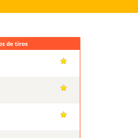
s de tiros
1
1
1