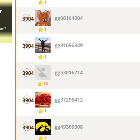
1
gg06164204
3904
1
gg31696349
3904
1
gg53016714
3904
10
gg37298412
3904
1
gg49309308
3904
8