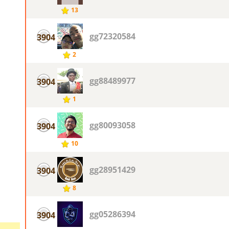
13
gg72320584
3904
2
gg88489977
3904
1
gg80093058
3904
10
gg28951429
3904
8
gg05286394
3904