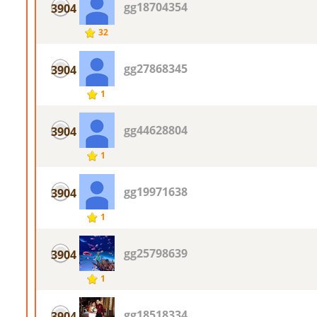
gg18704354
3904
32
gg27868345
3904
1
gg44628804
3904
1
gg19971638
3904
1
gg25798639
3904
1
gg18518334
3904