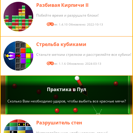
Разбивая Кирпичи II
Побейте время и разрушьте блоки!
Версия: 1.4.10 Обновлено: 2022-10-13
Стрельба кубиками
Станьте метким стрелком и расстреляйте все кубики!
Версия: 1.1.6 Обновлено: 2024-03-13
Разрушитель стен
Направляйте шар, чтобы сломать стену!