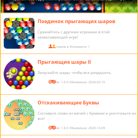
Поединок прыгающих шаров
Сражайтесь с другими игроками в этой
захватывающей игре!
Участников в Интернете: 1
Прыгающие шары II
Запускайте шары, чтобы все разрушить.
Версия: 1.0.0 Обновлено: 2020-02-15
Отскакивающие Буквы
Составьте слово из мячей с буквами и уничтожьте их
все!
Версия: 1.8.0 Обновлено: 2020-12-09