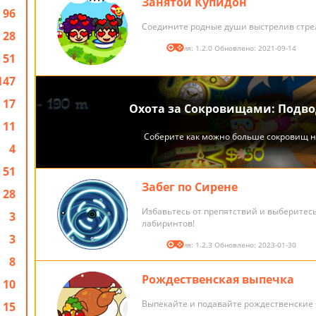
Занятой Купидон
96
Соедините родные души выстрелив стре
28
Версия: 1.2.0 Обновлено: 2021-09-14
51
147
17
11
4
51
Забег по Сирене
28
Избавьтесь от препятствий и выберитесь
3
лабиринтов!
3
Версия: 1.2.3 Обновлено: 2023-01-30
8
Рождественская выпечка
10
Выпекайте и подавайте рождественские 
15