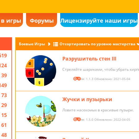
 в игры
Форумы
Лицензируйте наши игры
Боевые Игры
Отсортировать по уровню мастерства
619
Разрушитель стен III
124
Стреляйте шариками, чтобы убрать кир
39
Версия: 1.1.3 Обновлено: 2021-05-04
149
73
Жучки и пузырьки
29
Ловите насекомых в красивые пузыри.
15
Версия: 1.5.0 Обновлено: 2022-04-05
61
48