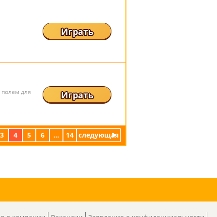
Играть
 полем для
Играть
3
4
5
6
...
14
следующая