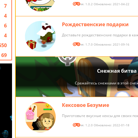
Версия: 1.0.2 Обновлено: 2021-04-22
7
4
Рождественские подарки
6
4
Доставьте рождественские подарки в ка
550
Версия: 1.7.0 Обновлено: 2021-09-16
69
Кексовое Безумие
Приготовьте вкусные кексы для своих по
Версия: 1.2.0 Обновлено: 2022-01-18