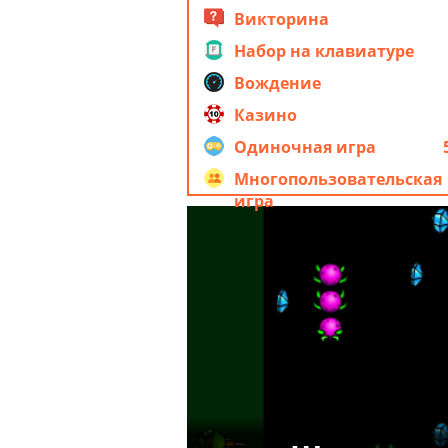
Викторина
Набор на клавиатуре
Вождение
Казино
Одиночная игра
Многопользовательская
игра