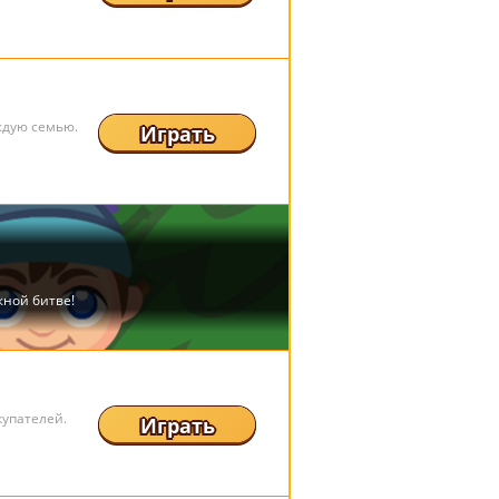
ждую семью.
Играть
купателей.
Играть