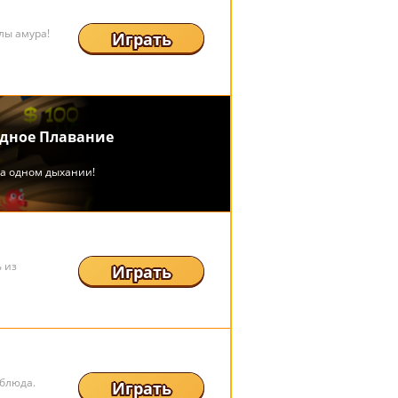
лы амура!
Играть
 из
Играть
блюда.
Играть