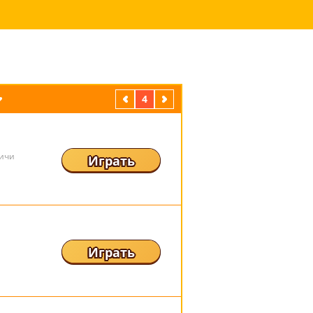
предыдущая
4
следующая
пичи
Играть
Играть