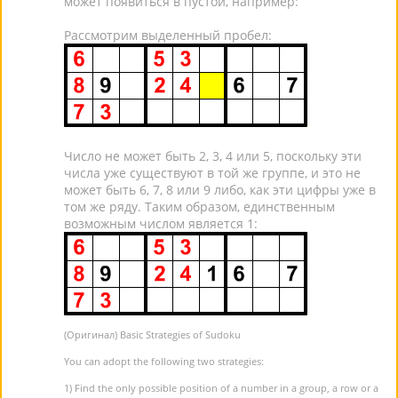
может появиться в пустой, например:
Рассмотрим выделенный пробел:
Число не может быть 2, 3, 4 или 5, поскольку эти
числа уже существуют в той же группе, и это не
может быть 6, 7, 8 или 9 либо, как эти цифры уже в
том же ряду. Таким образом, единственным
возможным числом является 1:
(Оригинал) Basic Strategies of Sudoku
You can adopt the following two strategies:
1) Find the only possible position of a number in a group, a row or a