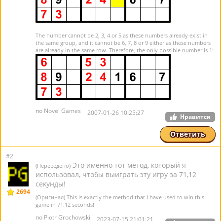
The number cannot be 2, 3, 4 or 5 as these numbers already exist in
the same group, and it cannot be 6, 7, 8 or 9 either as these numbers
are already in the same row. Therefore, the only possible number is 1:
по Novel Games
2007-01-26 10:25:27
Нравится
Ответить
#2
Это именно тот метод, который я
(Переведено)
использовал, чтобы выиграть эту игру за 71,12
секунды!
2694
(Оригинал) This is exactly the method that I have used to win this
game in 71.12 seconds!
по Piotr Grochowski
2023-07-15 21:01:21