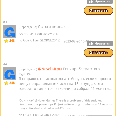
Нравится
Ответить
#3
Я этого не знаю
(Переведено)
(Оригинал) I don’t know this
по GGY GTse (GEORGE2048)
248
2023-08-20 15:40:07
Нравится
Ответить
#4
@Novel Игры
Есть проблема этого
(Переведено)
судоку.
Я стараюсь не использовать бонусы, если я просто
248
пишу неправильные числа на 15 секундах, это
говорит о том, что я закончил и собрал 42 монеты...
(Оригинал)
@Novel Games
There is a problem of this sudoku.
I try to not use power ups if I just write wrong numbers on 15 seconds
it says I finished and collected 42 coins…
по GGY GTse (GEORGE2048)
2023-08-28 18:11:26