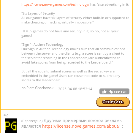
https://license.novelgames.com/technology/
has false advertising in it:
"Six Layers of Security
All our games have six layers of security either built-in or supported to
make cheating or hacking virtually impossible."
HTML5 games do not have any security in it, so no, not all your
games!
"Sign 'n Authen Technology
Our Sign 'n Authen Technology makes sure that all communications
between the server and the clients (e.g. a score is sent by a client to
the server for recording in the Leaderboard) are authenticated to
avoid fake scores from being recorded to the Leaderboard."
But all the code to submit scores as well as the secret key are
embedded in the game! Users can reuse that code to submit any
scores to the leaderboard!
по Piotr Grochowski
2025-04-08 18:52:14
Нравится
Ответить
#2
Другими примерами ложной рекламы
(Переведено)
являются
https://license.novelgames.com/about/
: