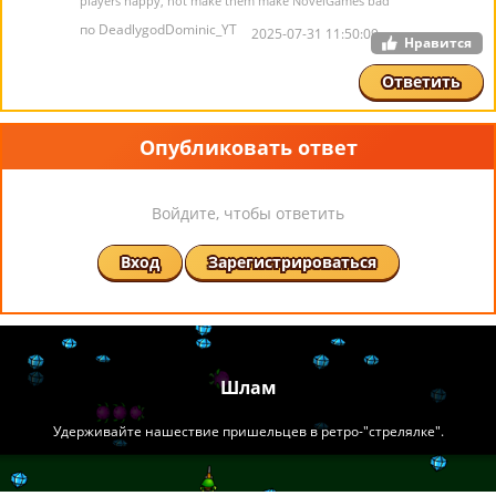
players happy, not make them make NovelGames bad
по DeadlygodDominic_YT
2025-07-31 11:50:09
Нравится
Ответить
Опубликовать ответ
Войдите, чтобы ответить
Вход
Зарегистрироваться