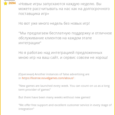
2694
«Новые игры запускаются каждую неделю. Вы
можете рассчитывать на нас как на долгосрочного
поставщика игр»
Но вот уже много недель без новых игр!
"Мы предлагаем бесплатную поддержку и отличное
обслуживание клиентов на каждом этапе
интеграции"
Но я работаю над интеграцией предложенных
мною игр на ваш сайт, и сервис совсем не хорош!
(Оригинал) Another instances of false advertising are
in
https://license.novelgames.com/about/
:
"New games are launched every week. You can count on us as a long
term provider of games"
But there have been many weeks without new games!
"We offer free support and excellent customer service in every stage of
integration"