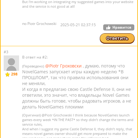
But I'm working on integrating my suggested games into your website
and the service is not good at all!
по Piotr Grochowski
2025-05-21 02:37:15
Нравится
Ответить
#3
В ответ на #2:
@Piotr Гроховски
, думаю, потому что
(Переведено)
NovelGames запускает игры каждую неделю *В
298
ПРОШЛОМ*, так что правила использования они
не меняли,
И когда я предлагаю свою Castle Defense II, они не
ответили, это значит, что владельцы Novel Games
должны быть готове, чтобы радовать игроков, а не
делать NovelGames плохими
(Оригинал)
@Piotr Grochowski
I think because NovelGames launch
games every week *IN THE PAST* so they didn’t change the terms and
service rules,
And when I suggest my game Castle Defense II, they didn’t reply, that
means novel games owner should get more prepared to make the