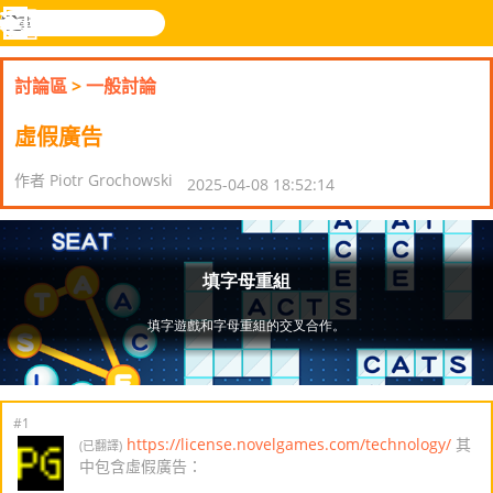
搜
尋
功
樂和遊
登入
能
戲
討論區
>
一般討論
表
虛假廣告
作者 Piotr Grochowski
2025-04-08 18:52:14
#1
https://license.novelgames.com/technology/
其
(已翻譯)
中包含虛假廣告：