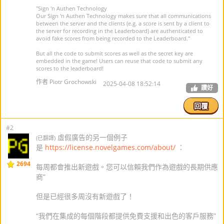
"Sign 'n Authen Technology
Our Sign 'n Authen Technology makes sure that all communications
between the server and the clients (e.g. a score is sent by a client to
the server for recording in the Leaderboard) are authenticated to
avoid fake scores from being recorded to the Leaderboard."
But all the code to submit scores as well as the secret key are
embedded in the game! Users can reuse that code to submit any
scores to the leaderboard!
作者 Piotr Grochowski
2025-04-08 18:52:14
讚好
回覆
#2
虛假廣告的另一個例子
(已翻譯)
是
https://license.novelgames.com/about/
：
2694
每周都會推出新遊戲。您可以信賴我們作為遊戲的長期供應
商”
但是已經很多周沒有新遊戲了！
“我們在集成的每個階段都提供免費支援和出色的客戶服務”