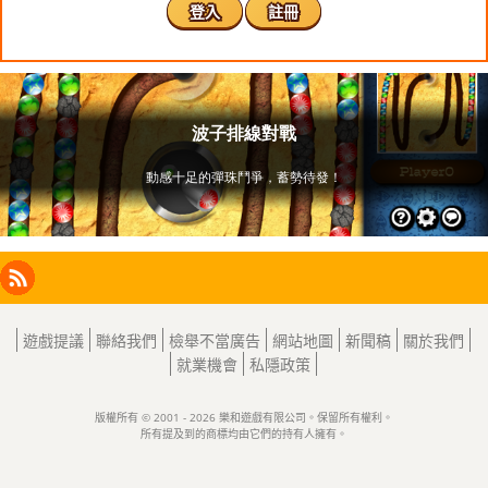
登入
註冊
Facebook
Instagram
X
RSS
LinkedIn
遊戲提議
聯絡我們
檢舉不當廣告
網站地圖
新聞稿
關於我們
就業機會
私隱政策
版權所有 © 2001 - 2026 樂和遊戲有限公司。保留所有權利。
所有提及到的商標均由它們的持有人擁有。