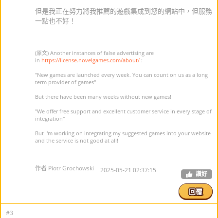
但是我正在努力將我推薦的遊戲集成到您的網站中，但服務
一點也不好！
(原文) Another instances of false advertising are
in
https://license.novelgames.com/about/
:
"New games are launched every week. You can count on us as a long
term provider of games"
But there have been many weeks without new games!
"We offer free support and excellent customer service in every stage of
integration"
But I'm working on integrating my suggested games into your website
and the service is not good at all!
作者 Piotr Grochowski
2025-05-21 02:37:15
讚好
回覆
#3