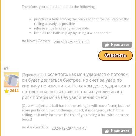
Therefore, you should aim to do the following:
puncture a hole among the bricks so that the ball can hit the
ceiling as early as possible
release all balls as early as possible
keep all the balls in play by using a wider paddle
по Novel Games
2007-01-25 15:01:58
Нравится
Ответить
#3
После того, как мяч ударился о потолок,
(Переведено)
он будет двигаться быстрее, но счет за удар по
кирпичу не изменится. На самом деле, ударяться о
2614
потолок опасно, так как это только увеличивает
риск потери мяча без увеличения счета!
(Оригинал) After a ball has hit the ceiling, it will move faster, but the
score per brick hit won't change. In fact, it is dangerous to hit the
ceiling, as it only increases the risk of you losing a ball with no score
boost!
по AlexGordillo
2024-12-29 11:14:45
Нравится