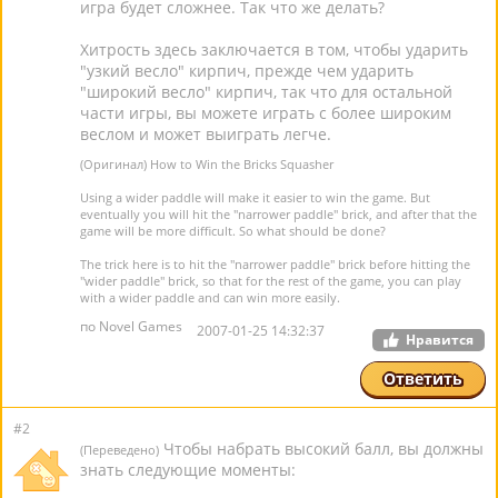
игра будет сложнее. Так что же делать?
Хитрость здесь заключается в том, чтобы ударить
"узкий весло" кирпич, прежде чем ударить
"широкий весло" кирпич, так что для остальной
части игры, вы можете играть с более широким
веслом и может выиграть легче.
(Оригинал) How to Win the Bricks Squasher
Using a wider paddle will make it easier to win the game. But
eventually you will hit the "narrower paddle" brick, and after that the
game will be more difficult. So what should be done?
The trick here is to hit the "narrower paddle" brick before hitting the
"wider paddle" brick, so that for the rest of the game, you can play
with a wider paddle and can win more easily.
по Novel Games
2007-01-25 14:32:37
Нравится
Ответить
#2
Чтобы набрать высокий балл, вы должны
(Переведено)
знать следующие моменты: