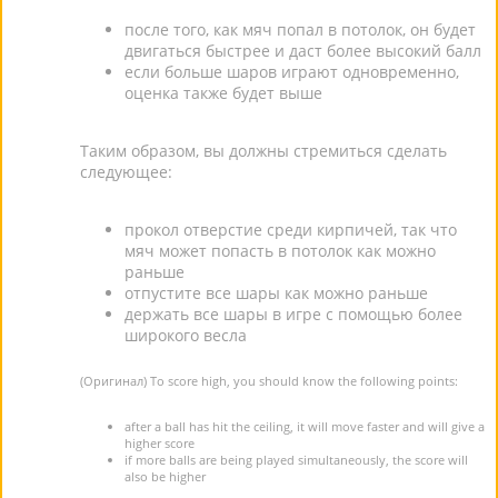
после того, как мяч попал в потолок, он будет
двигаться быстрее и даст более высокий балл
если больше шаров играют одновременно,
оценка также будет выше
Таким образом, вы должны стремиться сделать
следующее:
прокол отверстие среди кирпичей, так что
мяч может попасть в потолок как можно
раньше
отпустите все шары как можно раньше
держать все шары в игре с помощью более
широкого весла
(Оригинал) To score high, you should know the following points:
after a ball has hit the ceiling, it will move faster and will give a
higher score
if more balls are being played simultaneously, the score will
also be higher