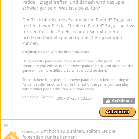
Paddel" Ziegel treffen, und danach wird das Spiel
schwieriger sein. Was ist also zu tun?
Der Trick hier ist, den "schmaleren Paddel" Ziegel zu
treffen, bevor Sie das "breitere Paddel" Ziegel, so dass
für den Rest des Spiels, können Sie mit einem
breiteren Paddel spielen und leichter gewinnen
können.
(Original) How to Win the Bricks Squasher
Using a wider paddle will make it easier to win the game. But
eventually you will hit the "narrower paddle" brick, and after that the
game will be more difficult. So what should be done?
The trick here is to hit the "narrower paddle" brick before hitting the
"wider paddle" brick, so that for the rest of the game, you can play
with a wider paddle and can win more easily.
von Novel Games
2007-01-25 14:32:37
Gefällt mir
Antworten
#2
Um hoch zu punkten, sollten Sie die
(Übersetzt)
folgenden Punkte kennen: