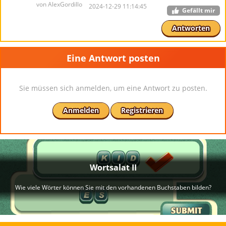
von AlexGordillo
2024-12-29 11:14:45
Gefällt mir
Antworten
Eine Antwort posten
Sie müssen sich anmelden, um eine Antwort zu posten.
Anmelden
Registrieren