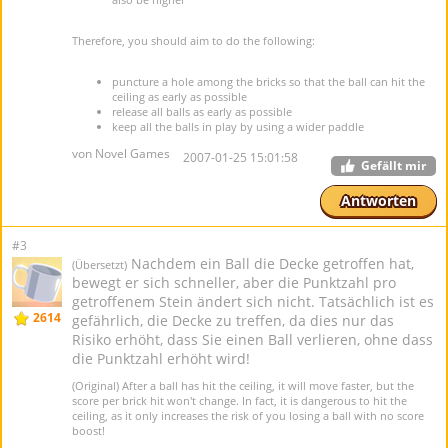
Therefore, you should aim to do the following:
puncture a hole among the bricks so that the ball can hit the
ceiling as early as possible
release all balls as early as possible
keep all the balls in play by using a wider paddle
von Novel Games
2007-01-25 15:01:58
Gefällt mir
Antworten
#3
Nachdem ein Ball die Decke getroffen hat,
(Übersetzt)
bewegt er sich schneller, aber die Punktzahl pro
getroffenem Stein ändert sich nicht. Tatsächlich ist es
2614
gefährlich, die Decke zu treffen, da dies nur das
Risiko erhöht, dass Sie einen Ball verlieren, ohne dass
die Punktzahl erhöht wird!
(Original) After a ball has hit the ceiling, it will move faster, but the
score per brick hit won't change. In fact, it is dangerous to hit the
ceiling, as it only increases the risk of you losing a ball with no score
boost!