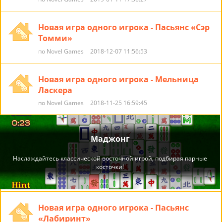
Новая игра одного игрока - Пасьянс «Сэр
Томми»
по Novel Games
2018-12-07 11:56:53
Новая игра одного игрока - Мельница
Ласкера
по Novel Games
2018-11-25 16:59:45
Новая игра одного игрока - Пасьянс
«Лабиринт»