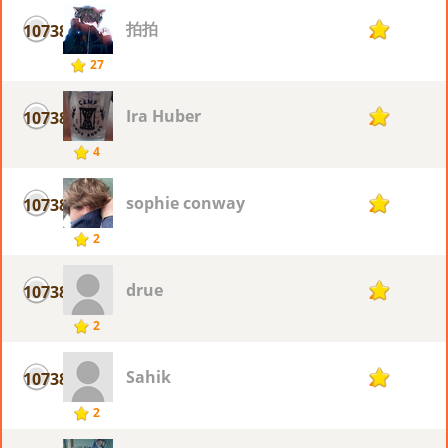
拍拍
10738
2
27
Ira Huber
10738
2
4
sophie conway
10738
2
2
drue
10738
2
2
Sahik
10738
2
2