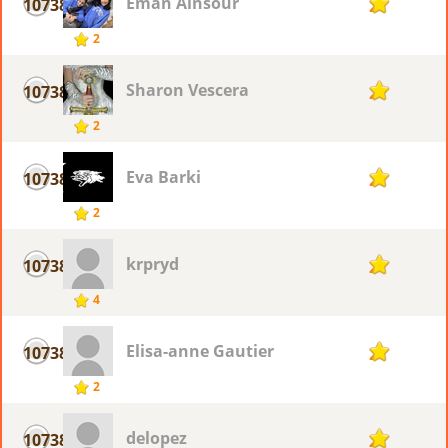
Eman Alnsour
10738
2
2
Sharon Vescera
10738
2
2
Eva Barki
10738
2
2
krpryd
10738
2
4
Elisa-anne Gautier
10738
2
2
delopez
10738
2