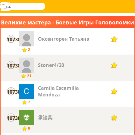
поиск
Меню
Novel
Вход
Games
Великие мастера - Боевые Игры Головоломки
Оксенгорен Татьяна
10738
2
2
Stoner4/20
10738
2
21
Camila Escamilla
10738
2
Mendoza
2
承諭葉
10738
2
8