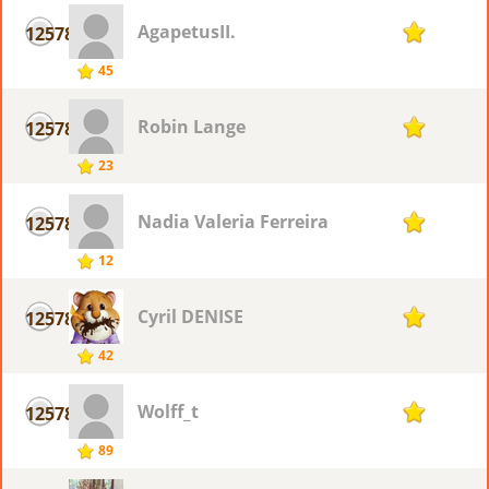
AgapetusII.
12578
1
45
Robin Lange
12578
1
23
Nadia Valeria Ferreira
12578
1
12
Cyril DENISE
12578
1
42
Wolff_t
12578
1
89