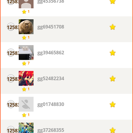
gg45356738
12583
1
1
gg69451708
12583
1
1
gg39465862
12583
1
7
gg52482234
12583
1
1
gg01748830
12583
1
1
gg37268355
12583
1