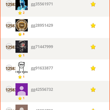
gg35561971
12583
1
2
gg28951429
12583
1
8
gg71447999
12583
1
1
gg91633877
12583
1
1
gg42556732
12583
1
1