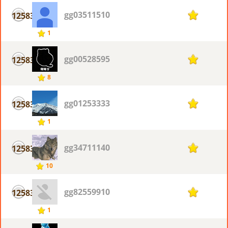
gg03511510
12583
1
1
gg00528595
12583
1
8
gg01253333
12583
1
1
gg34711140
12583
1
10
gg82559910
12583
1
1