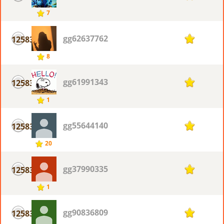
7
gg62637762
12583
1
8
gg61991343
12583
1
1
gg55644140
12583
1
20
gg37990335
12583
1
1
gg90836809
12583
1