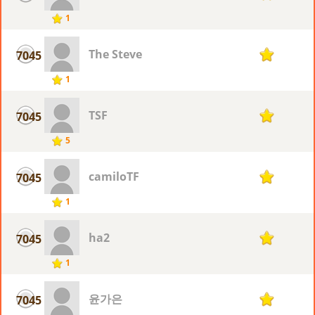
1
The Steve
7045
1
1
TSF
7045
1
5
camiloTF
7045
1
1
ha2
7045
1
1
윤가은
7045
1