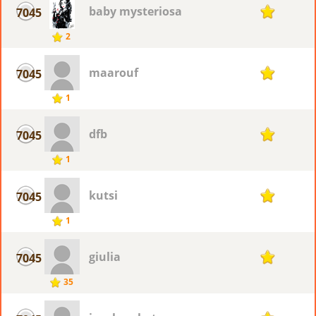
baby mysteriosa
7045
1
2
maarouf
7045
1
1
dfb
7045
1
1
kutsi
7045
1
1
giulia
7045
1
35