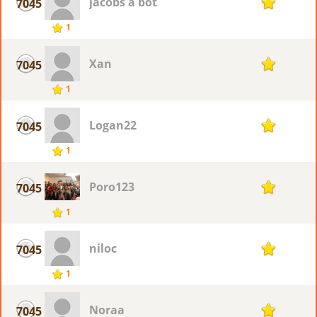
jacobs a bot
7045
1
1
Xan
7045
1
1
Logan22
7045
1
1
Poro123
7045
1
1
niloc
7045
1
1
Noraa
7045
1