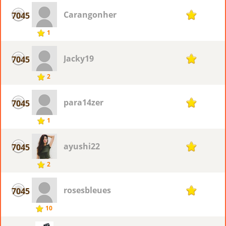
Carangonher
7045
1
1
Jacky19
7045
1
2
para14zer
7045
1
1
ayushi22
7045
1
2
rosesbleues
7045
1
10