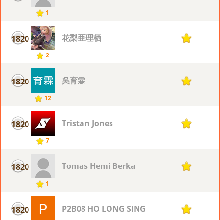
1
花梨亜理栖
1820
1
2
吳育霖
1820
1
12
Tristan Jones
1820
1
7
Tomas Hemi Berka
1820
1
1
P2B08 HO LONG SING
1820
1