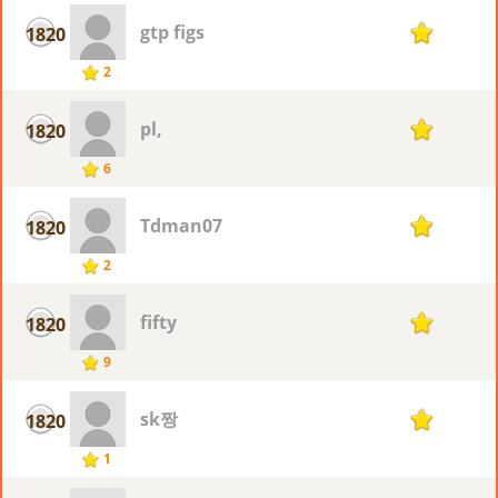
gtp figs
1820
1
2
pl,
1820
1
6
Tdman07
1820
1
2
fifty
1820
1
9
sk짱
1820
1
1