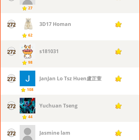
27
3D17 Homan
272
8
62
s181031
272
8
98
JanJan Lo Tsz Huen盧芷萱
272
8
108
Yuchuan Tseng
272
8
44
Jasmine lam
272
8