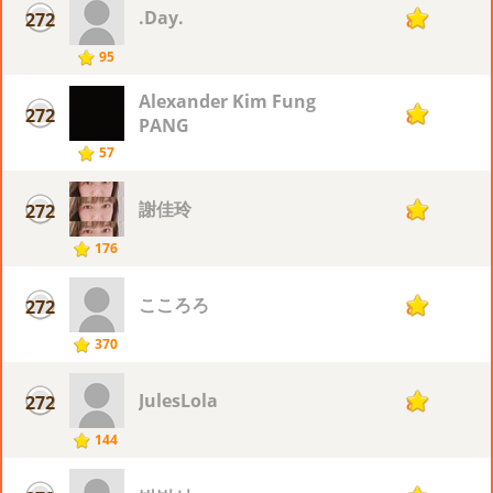
.Day.
272
8
95
Alexander Kim Fung
272
8
PANG
57
謝佳玲
272
8
176
こころろ
272
8
370
JulesLola
272
8
144