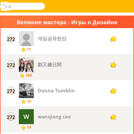
поиск
Меню
Novel
Вход
Games
Великие мастера - Игры о Дизайне
게임공쥬한잔
272
8
11
劉又榛日間
272
8
260
Donna Tomblin
272
8
19
wenqiang cao
272
8
19