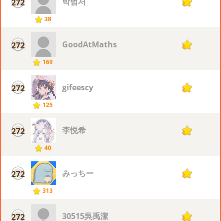
박범서
272
8
38
GoodAtMaths
272
8
169
gifeescy
272
8
125
李悦希
272
8
40
みっちー
272
8
313
30515吳禹潔
272
8