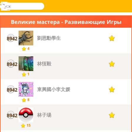
поиск
Меню
Novel
Вход
Games
Великие мастера - Развивающие Игры
劉恩勳學生
8942
1
4
林恆毅
8942
1
1
東興國小李文媛
8942
1
8
林子瑒
8942
1
15