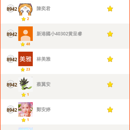
陳奕君
8942
1
2
新港國小40302黄呈睿
8942
1
48
林美雅
8942
1
23
蔡翼安
8942
1
1
鄭安婷
8942
1
1