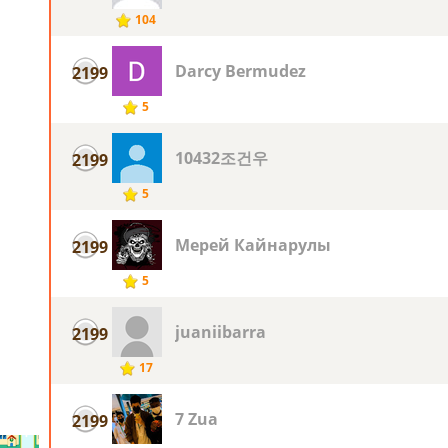
104
Darcy Bermudez
2199
5
10432조건우
2199
5
Мерей Кайнарулы
2199
5
juaniibarra
2199
17
7 Zua
2199