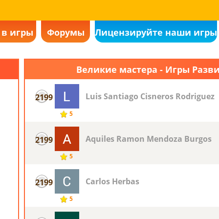
 в игры
Форумы
Лицензируйте наши игры
Великие мастера - Игры Раз
Luis Santiago Cisneros Rodriguez
2199
5
Aquiles Ramon Mendoza Burgos
2199
5
Carlos Herbas
2199
5