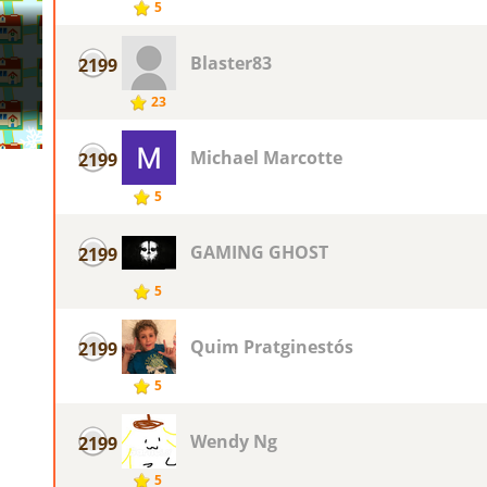
5
Blaster83
2199
23
Michael Marcotte
2199
5
GAMING GHOST
2199
5
Quim Pratginestós
2199
5
Wendy Ng
2199
5