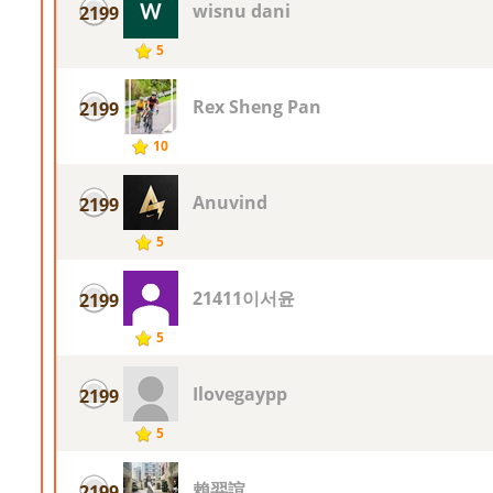
wisnu dani
2199
5
Rex Sheng Pan
2199
10
Anuvind
2199
5
21411이서윤
2199
5
Ilovegaypp
2199
5
賴羿諠
2199