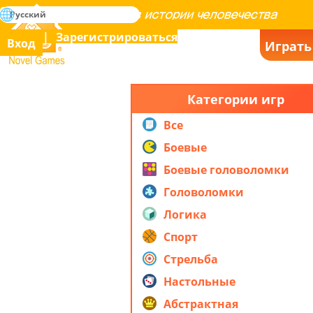
поиск
Русский
Освоение всех игр в истории человечества
Зарегистрироваться
Вход
Играть
Novel Games
Категории игр
Все
Боевые
Боевые головоломки
Головоломки
Логика
Спорт
Стрельба
Настольные
Абстрактная