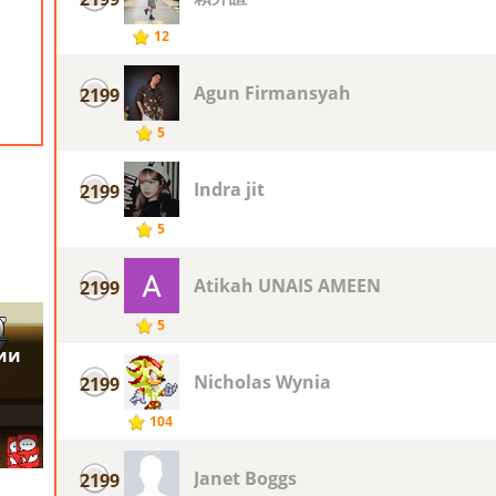
12
Agun Firmansyah
2199
5
Indra jit
2199
5
Atikah UNAIS AMEEN
2199
5
Nicholas Wynia
2199
104
Janet Boggs
2199