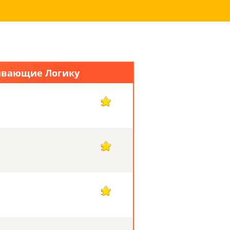
вивающие Логику
5
5
5