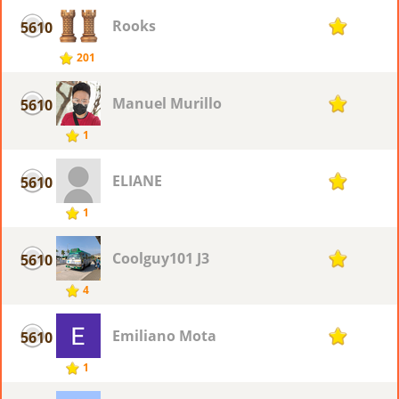
Rooks
5610
1
201
Manuel Murillo
5610
1
1
ELIANE
5610
1
1
Coolguy101 J3
5610
1
4
Emiliano Mota
5610
1
1