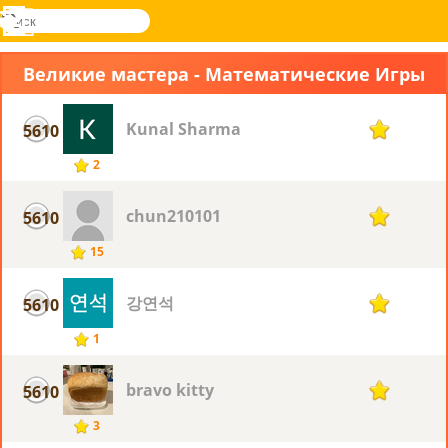
поиск
Меню
Novel
Вход
Games
Великие мастера - Математические Игры
Kunal Sharma
5610
1
2
chun210101
5610
1
15
강연석
5610
1
1
bravo kitty
5610
1
3