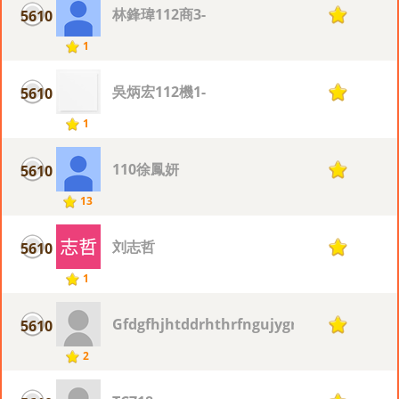
林鋒瑋112商3-
5610
1
1
吳炳宏112機1-
5610
1
1
110徐鳳妍
5610
1
13
刘志哲
5610
1
1
Gfdgfhjhtddrhthrfngujygrhdgrdr
5610
1
2