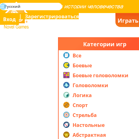
поиск
Русский
Освоение всех игр в истории человечества
Зарегистрироваться
Вход
Играть
Novel Games
Категории игр
Все
Боевые
Боевые головоломки
Головоломки
Логика
Спорт
Стрельба
Настольные
Абстрактная