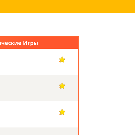
ические Игры
2
2
2