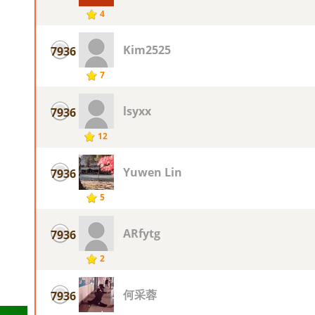
4
Kim2525
7936
7
lsyxx
7936
12
Yuwen Lin
7936
5
ARfytg
7936
2
何采蓉
7936