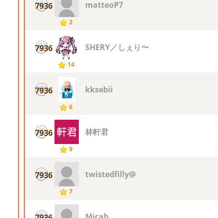
matteoP7
7936
2
SHERY／しぇり〜
7936
14
kksebii
7936
6
林軒君
7936
9
twistedfilly@
7936
7
Micah.
7936