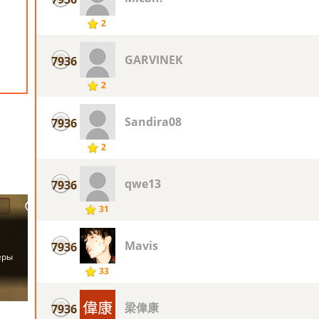
2
GARVINEK
7936
2
Sandira08
7936
2
qwe13
7936
31
Mavis
7936
33
梁偉康
7936