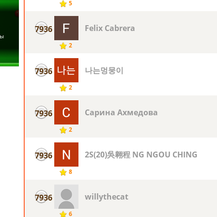
5
Felix Cabrera
7936
2
나는멍뭉이
7936
2
Сарина Ахмедова
7936
2
2S(20)吳翱程 NG NGOU CHING
7936
8
willythecat
7936
6