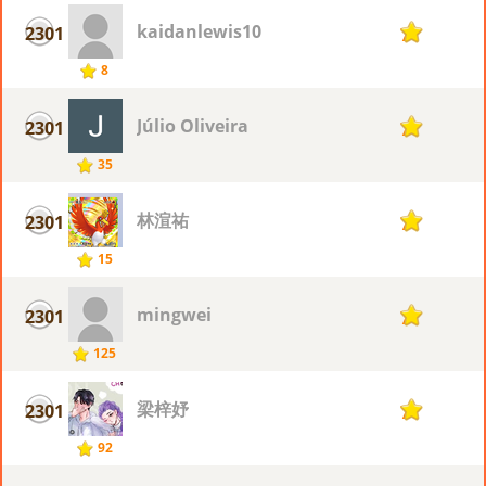
kaidanlewis10
2301
7
8
Júlio Oliveira
2301
7
35
林渲祐
2301
7
15
mingwei
2301
7
125
梁梓妤
2301
7
92