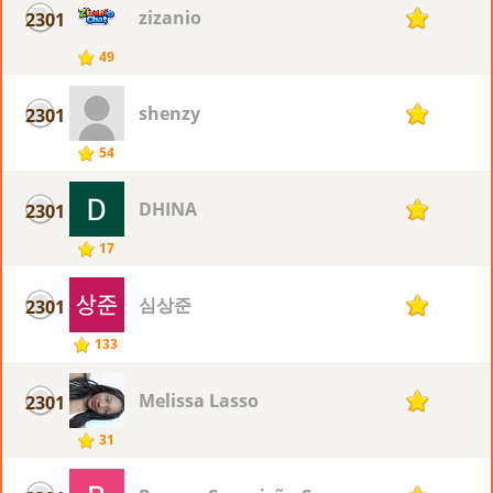
zizanio
2301
7
49
shenzy
2301
7
54
DHINA
2301
7
17
심상준
2301
7
133
Melissa Lasso
2301
7
31