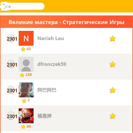
поиск
Меню
Novel
Вход
Games
Великие мастера - Стратегические Игры
Nariah Lau
2301
7
43
dfronczek59
2301
7
239
阿巴阿巴
2301
7
7
楊惠婷
2301
7
60