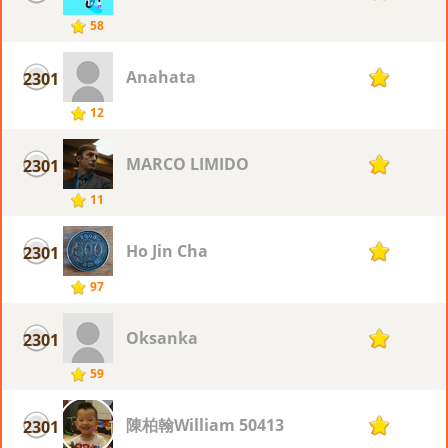
58
Anahata
2301
7
12
MARCO LIMIDO
2301
7
11
Ho Jin Cha
2301
7
97
Oksanka
2301
7
59
陳柏翰William 50413
2301
7