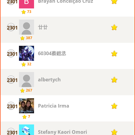
Brayan Conceição Cruz
2301
7
73
廿廿
2301
7
387
60304蔡鎧丞
2301
7
32
albertych
2301
7
267
Patricia Irma
2301
7
7
Stefany Kaori Omori
2301
7