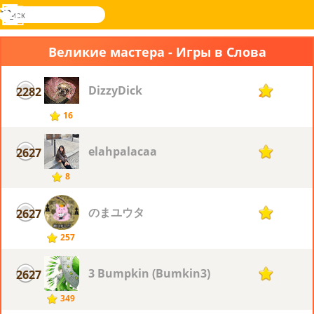
поиск
Меню
Novel
Вход
Games
Великие мастера - Игры в Слова
DizzyDick
2282
2
16
elahpalacaa
2627
1
8
のまユウタ
2627
1
257
3 Bumpkin (‪Bumkin3‬)
2627
1
349