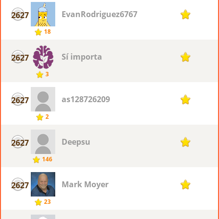
EvanRodriguez6767
2627
1
18
Sí importa
2627
1
3
as128726209
2627
1
2
Deepsu
2627
1
146
Mark Moyer
2627
1
23