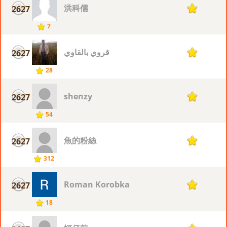
洪科儒
2627
1
7
قروي بالقاوي
2627
1
28
shenzy
2627
1
54
魚的粉絲
2627
1
312
Roman Korobka
2627
1
18