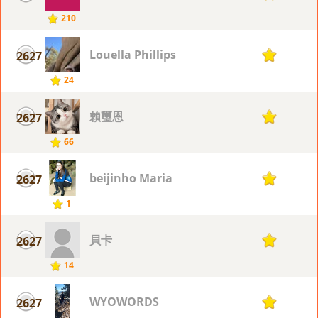
210
Louella Phillips
2627
1
24
賴璽恩
2627
1
66
beijinho Maria
2627
1
1
貝卡
2627
1
14
WYOWORDS
2627
1