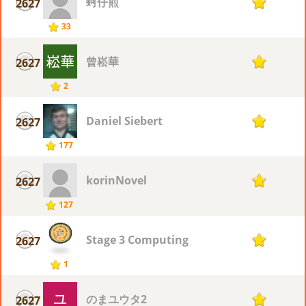
蚵仔煎
2627
1
33
曾崧華
2627
1
2
Daniel Siebert
2627
1
177
korinNovel
2627
1
127
Stage 3 Computing
2627
1
1
のまユウタ2
2627
1