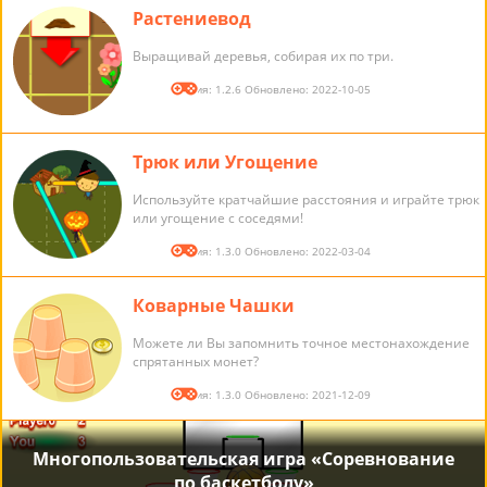
Растениевод
Выращивай деревья, собирая их по три.
Версия: 1.2.6 Обновлено: 2022-10-05
Трюк или Угощение
Используйте кратчайшие расстояния и играйте трюк
или угощение с соседями!
Версия: 1.3.0 Обновлено: 2022-03-04
Коварные Чашки
Можете ли Вы запомнить точное местонахождение
спрятанных монет?
Версия: 1.3.0 Обновлено: 2021-12-09