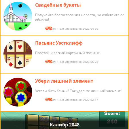
Свадебные букеты
Получайте благословения невеста, но избегайте ее
обмана!
Версия: 1.6.0 Обновлено: 2022-04-20
Пасьянс Уэстклифф
Простой и легкий карточный пасьянс.
Версия: 1.1.0 Обновлено: 2023-06-28
Убери лишний элемент
Устали бить Кенни? Так ударьте лишний элемент!
Версия: 1.7.0 Обновлено: 2022-02-17