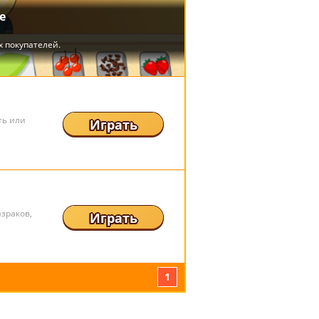
ть или
Играть
зраков,
Играть
1