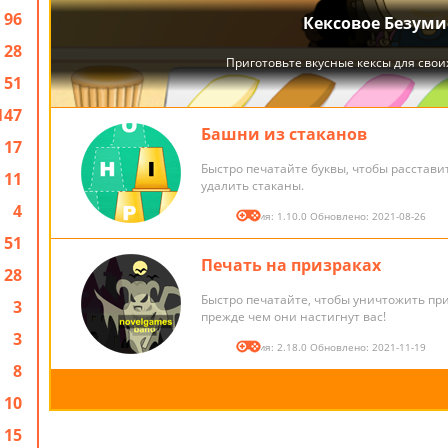
96
28
51
147
Башни из стаканов
17
Быстро печатайте буквы, чтобы расстави
11
удалить стаканы.
4
Версия: 1.10.0 Обновлено: 2021-08-26
51
Печать на призраках
28
Быстро печатайте, чтобы уничтожить при
3
прежде чем они настигнут вас!
3
Версия: 2.18.0 Обновлено: 2021-11-19
8
10
15