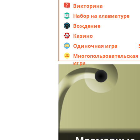
Викторина
Набор на клавиатуре
Вождение
Казино
Одиночная игра
Многопользовательская
игра