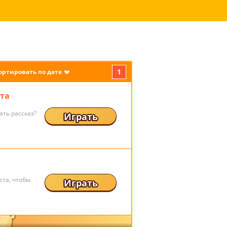
1
ортировать по дате
ста
ать рассказ?
Играть
ста, чтобы
Играть