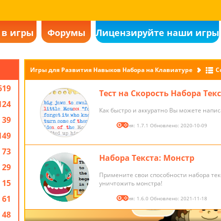
 в игры
Форумы
Лицензируйте наши игры
Игры для Развития Навыков Набора на Клавиатуре
С
619
Тест на Скорость Набора Тек
124
Как быстро и аккуратно Вы можете напис
39
Версия: 1.7.1 Обновлено: 2020-10-09
149
73
Набора Текста: Монстр
29
Примените свои способности набора тек
15
уничтожить монстра!
61
Версия: 1.6.0 Обновлено: 2021-11-18
48