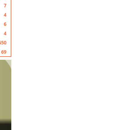
7
4
6
4
550
69