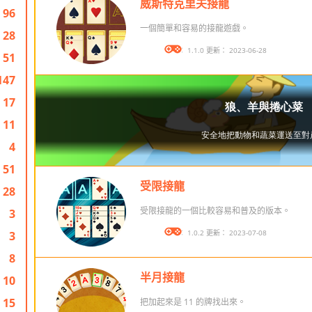
威斯特克里夫接龍
96
一個簡單和容易的接龍遊戲。
28
版本： 1.1.0 更新： 2023-06-28
51
147
17
11
4
51
受限接龍
28
受限接龍的一個比較容易和普及的版本。
3
版本： 1.0.2 更新： 2023-07-08
3
8
半月接龍
10
15
把加起來是 11 的牌找出來。