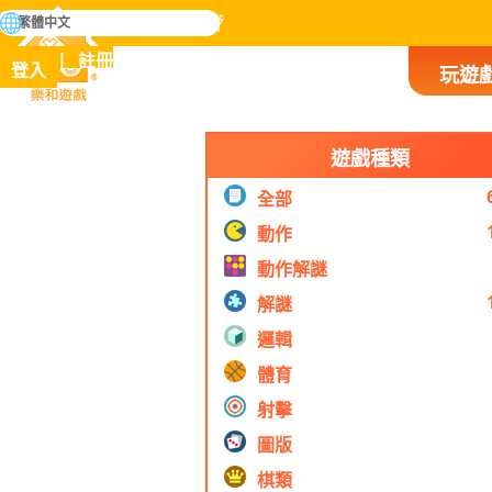
搜
繁體中文
尋
掌握人類歷史上所有遊戲
註冊
登入
玩遊
樂和遊戲
遊戲種類
全部
動作
動作解謎
解謎
邏輯
體育
射擊
圖版
棋類