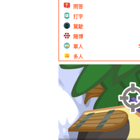
問答
打字
駕駛
賭博
單人
多人