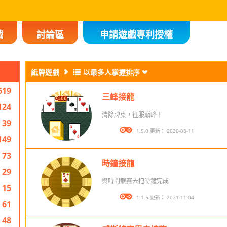
戲
討論區
申請遊戲專利授權
紙牌遊戲
以最多人掌握排序
619
三峰接龍
124
清除牌桌，征服巔峰！
39
版本： 1.5.0 更新： 2020-08-11
149
73
時鐘接龍
29
與時間競賽去把時鐘完成
15
版本： 1.1.5 更新： 2021-11-04
61
48