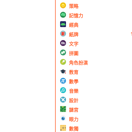
策略
記憶力
經典
紙牌
文字
拼圖
角色扮演
教育
數學
音樂
設計
謎宮
眼力
數獨