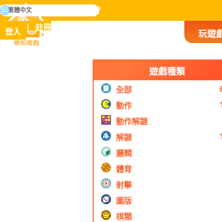
搜
繁體中文
尋
掌握人類歷史上所有遊戲
註冊
登入
玩遊
樂和遊戲
遊戲種類
全部
動作
動作解謎
解謎
邏輯
體育
射擊
圖版
棋類