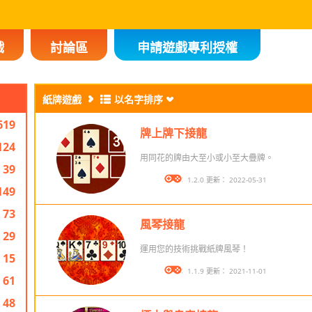
戲
討論區
申請遊戲專利授權
紙牌遊戲
以名字排序
619
牌上牌下接龍
124
用同花的牌由大至小或小至大疊牌。
39
版本： 1.2.0 更新： 2022-05-31
149
73
風琴接龍
29
運用您的技術挑戰紙牌風琴！
15
版本： 1.1.9 更新： 2021-11-01
61
48