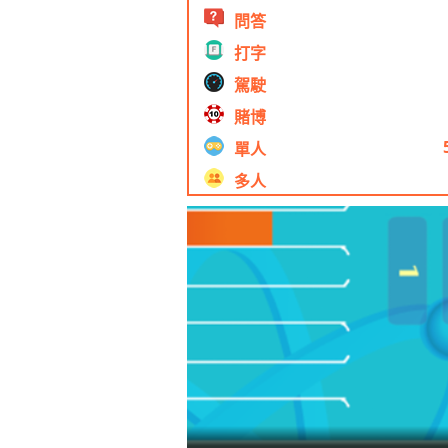
問答
打字
駕駛
賭博
單人
多人