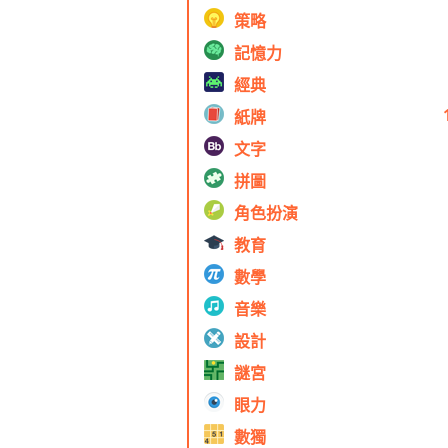
策略
記憶力
經典
紙牌
文字
拼圖
角色扮演
教育
數學
音樂
設計
謎宮
眼力
數獨