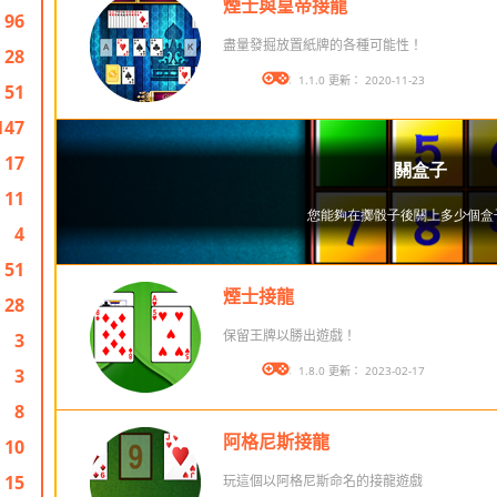
煙士與皇帝接龍
96
盡量發掘放置紙牌的各種可能性！
28
版本： 1.1.0 更新： 2020-11-23
51
147
17
11
4
51
煙士接龍
28
保留王牌以勝出遊戲！
3
版本： 1.8.0 更新： 2023-02-17
3
8
阿格尼斯接龍
10
15
玩這個以阿格尼斯命名的接龍遊戲