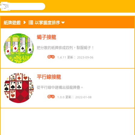
搜
尋
功
樂和遊
登入
能
戲
紙牌遊戲
以掌握度排序
表
蝎子接龍
把分散的紙牌排成四列，馴服蝎子！
版本： 1.4.11 更新： 2023-09-06
平行線接龍
從平行線中建構出接龍牌疊。
版本： 1.0.0 更新： 2022-01-08