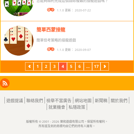
您能夠順利完成這個錯綜複雜的接龍遊戲嗎？
版本： 1.1.0 更新： 2020-07-22
簡單西蒙接龍
簡單但考策略的接龍遊戲
版本： 1.1.0 更新： 2020-09-07
1
2
3
4
5
6
...
17
上
下
一
一
頁
頁
Facebook
Instagram
X
RSS
LinkedIn
遊戲提議
聯絡我們
檢舉不當廣告
網站地圖
新聞稿
關於我們
就業機會
私隱政策
版權所有 © 2001 - 2026 樂和遊戲有限公司。保留所有權利。
所有提及到的商標均由它們的持有人擁有。