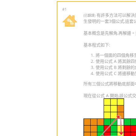
#1
有許多方法可以解決魔
(已翻譯)
生發明的一套3個公式,這套
基本概念是先解角,再解邊
基本程式如下:
將一個面的四個角移至
使用公式 A 將其餘
使用公式 B 將剩
使用公式 C 將邊移
所有三個公式將移動底部面
現在從公式 A 開始,該公式交