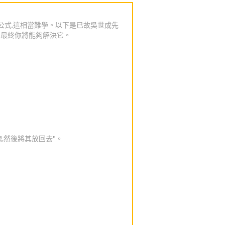
公式,這相當難學。以下是已故吳世成先
但最終你將能夠解決它。
,然後將其放回去"。