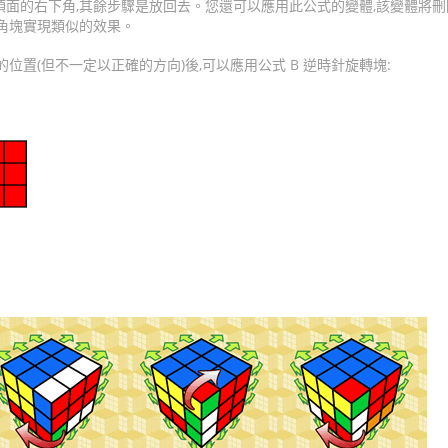
頂面的右下角,其餘步驟是放回去。您還可以應用此公式的變體,該變體將
角塊實現類似的效果。
位置(但不一定以正確的方向)後,可以應用公式 B 逆時針旋轉塊: