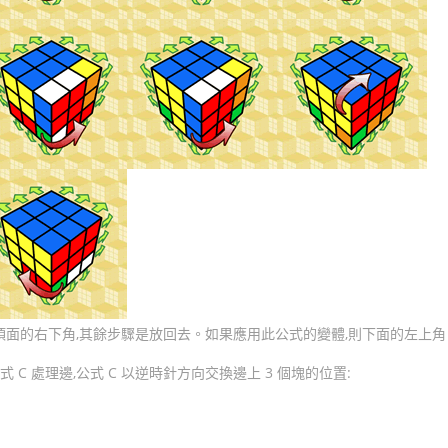
除頂面的右下角,其餘步驟是放回去。如果應用此公式的變體,則下面的左上
式 C 處理邊,公式 C 以逆時針方向交換邊上 3 個塊的位置: