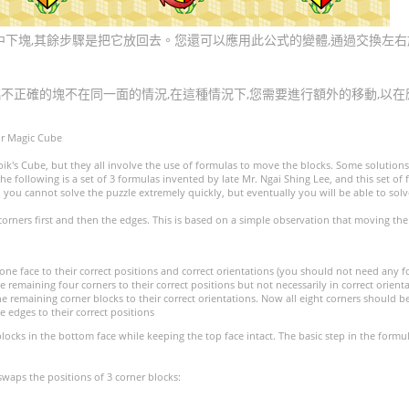
中下塊,其餘步驟是把它放回去。您還可以應用此公式的變體,通過交換左右
面臨不正確的塊不在同一面的情況,在這種情況下,您需要進行額外的移動,以在
or Magic Cube
ik's Cube, but they all involve the use of formulas to move the blocks. Some solution
. The following is a set of 3 formulas invented by late Mr. Ngai Shing Lee, and this set 
 you cannot solve the puzzle extremely quickly, but eventually you will be able to solve
 corners first and then the edges. This is based on a simple observation that moving the
one face to their correct positions and correct orientations (you should not need any fo
remaining four corners to their correct positions but not necessarily in correct orient
e remaining corner blocks to their correct orientations. Now all eight corners should be
 edges to their correct positions
blocks in the bottom face while keeping the top face intact. The basic step in the formu
waps the positions of 3 corner blocks: