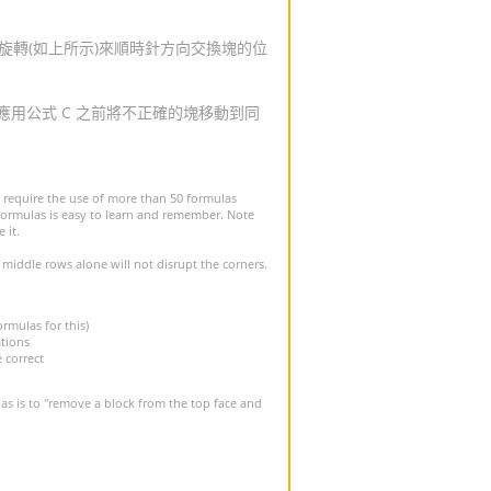
旋轉(如上所示)來順時針方向交換塊的位
應用公式 C 之前將不正確的塊移動到同
s require the use of more than 50 formulas
of formulas is easy to learn and remember. Note
 it.
 middle rows alone will not disrupt the corners.
rmulas for this)
ations
 correct
las is to "remove a block from the top face and