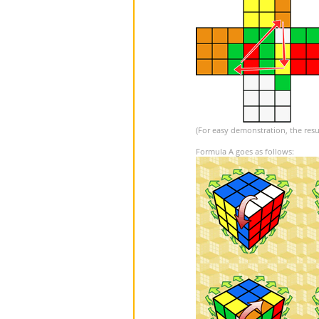
(For easy demonstration, the resu
Formula A goes as follows: