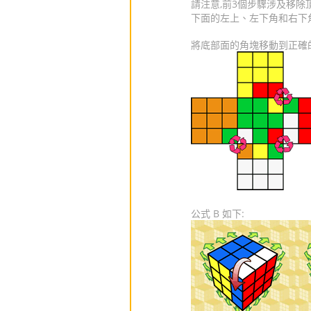
請注意,前3個步驟涉及移除
下面的左上、左下角和右下
將底部面的角塊移動到正確的
公式 B 如下: