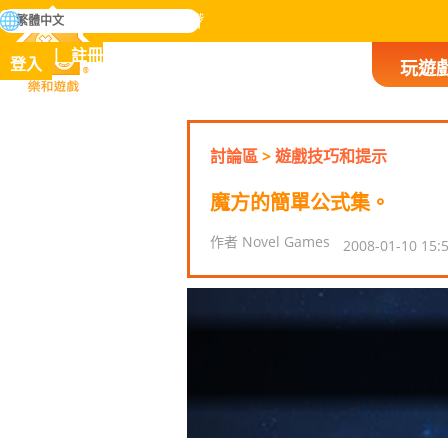
搜
繁體中文
尋
掌握人類歷史上所有遊戲
註冊
登入
玩遊
樂和遊戲
討論區
>
遊戲技巧和提示
魔方的簡單公式集。
作者 Novel Games
2008-01-10 15: