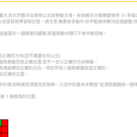
方,但它們都涉及使用公式來移動方塊。有些解決方案需要使用 50 多個
公式很容易學習和記憶。請注意,需要很多動作,你不能很快解決這個謎題,
。這是基於一個簡單的觀察,即僅移動中間行不會中斷拐角。
正確的方向(您不需要任何公式)
四個角移動到其正確位置,但不一定以正確的方向移動。
餘的角塊旋轉到正確的方向。現在所有八個角都應該是正確的。
動到正確的位置。
中的塊,同時保持頂面完好無損。公式中的基本步驟是"從頂部面刪除一個塊
換 3 個角塊的位置: