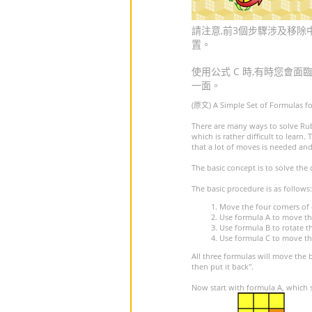
請注意,前3個步驟涉及移除
置。
使用公式 C 時,有時您會
一面。
(原文) A Simple Set of Formulas f
There are many ways to solve Rub
which is rather difficult to learn
that a lot of moves is needed and
The basic concept is to solve the
The basic procedure is as follows:
Move the four corners of 
Use formula A to move the 
Use formula B to rotate th
Use formula C to move the
All three formulas will move the 
then put it back".
Now start with formula A, which s