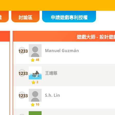
戲
討論區
申請遊戲專利授權
遊戲大師 - 設計遊
Manuel Guzmán
1233
48
王靖慈
1233
2
S.h. Lin
1233
10