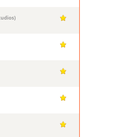
udios)
1
1
1
1
1