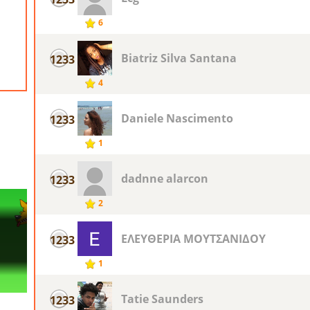
6
Biatriz Silva Santana
1233
4
Daniele Nascimento
1233
1
dadnne alarcon
1233
2
ΕΛΕΥΘΕΡΙΑ ΜΟΥΤΣΑΝΙΔΟΥ
1233
1
Tatie Saunders
1233