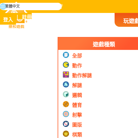
搜
繁體中文
尋
掌握人類歷史上所有遊戲
註冊
登入
玩遊
樂和遊戲
遊戲種類
全部
動作
動作解謎
解謎
邏輯
體育
射擊
圖版
棋類