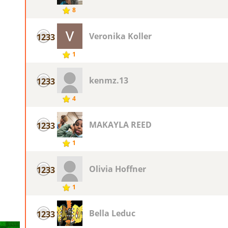
8
Veronika Koller
1233
1
kenmz.13
1233
4
MAKAYLA REED
1233
1
Olivia Hoffner
1233
1
Bella Leduc
1233