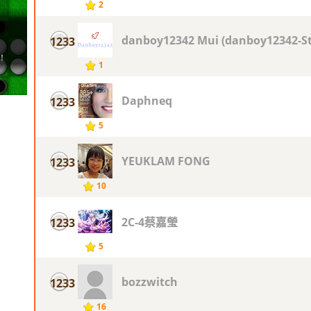
2
danboy12342 Mui (danboy12342-St
1233
1
Daphneq
1233
5
YEUKLAM FONG
1233
10
2C-4蔡嘉瑩
1233
5
bozzwitch
1233
16