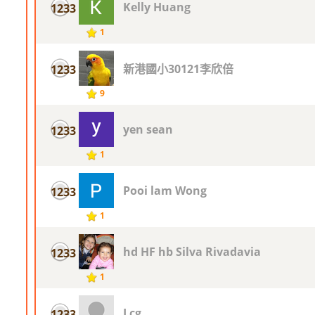
Kelly Huang
1233
1
新港國小30121李欣倍
1233
9
yen sean
1233
1
Pooi lam Wong
1233
1
hd HF hb Silva Rivadavia
1233
1
Lcg
1233