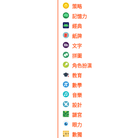
策略
記憶力
經典
紙牌
文字
拼圖
角色扮演
教育
數學
音樂
設計
謎宮
眼力
數獨