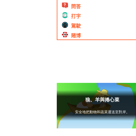
問答
打字
駕駛
賭博