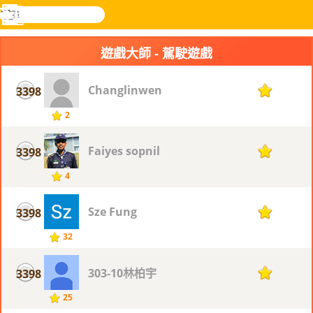
搜
尋
功
樂和遊
登入
能
戲
遊戲大師 - 駕駛遊戲
表
Changlinwen
3398
1
2
Faiyes sopnil
3398
1
4
Sze Fung
3398
1
32
303-10林柏宇
3398
1
25