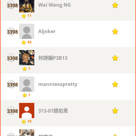
Wai Wang NG
3398
1
11
Aljoker
3398
1
44
林詩韻P3B13
3398
1
1
manniesopretty
3398
1
1
313-07趙佑恩
3398
1
10