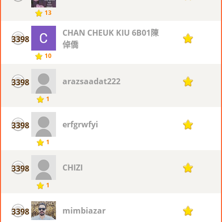
13
CHAN CHEUK KIU 6B01陳
3398
1
倬僑
10
arazsaadat222
3398
1
1
erfgrwfyi
3398
1
1
CHIZI
3398
1
1
mimbiazar
3398
1