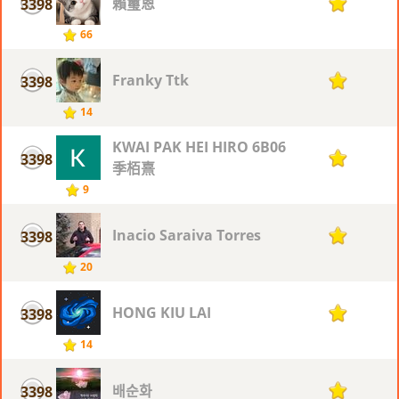
賴璽恩
3398
1
66
Franky Ttk
3398
1
14
KWAI PAK HEI HIRO 6B06
3398
1
季栢熹
9
Inacio Saraiva Torres
3398
1
20
HONG KIU LAI
3398
1
14
배순화
3398
1