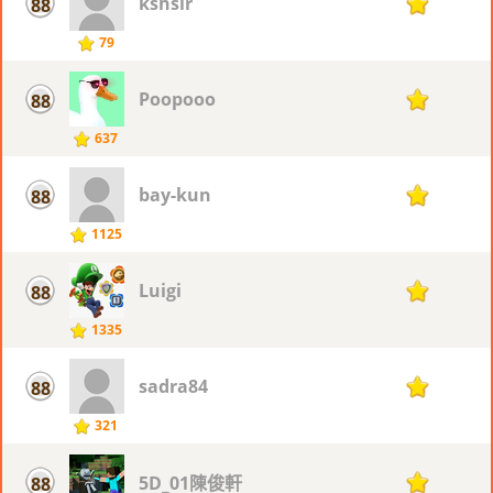
kshsir
88
15
79
Poopooo
88
15
637
bay-kun
88
15
1125
Luigi
88
15
1335
sadra84
88
15
321
5D_01陳俊軒
88
15