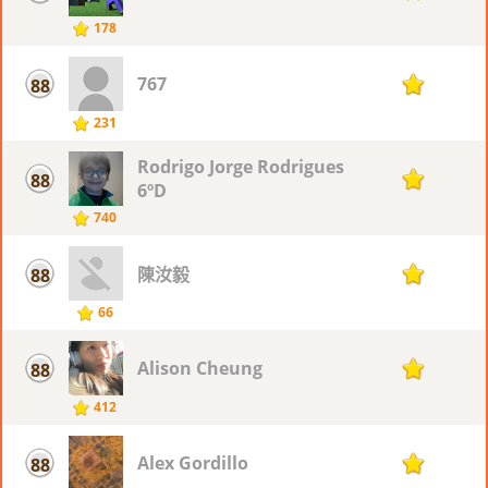
178
767
88
15
231
Rodrigo Jorge Rodrigues
88
15
6ºD
740
陳汝毅
88
15
66
Alison Cheung
88
15
412
Alex Gordillo
88
15