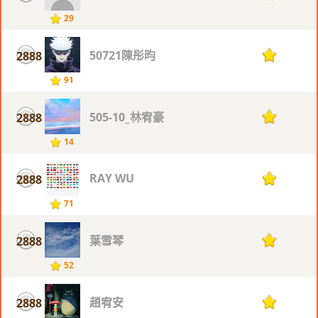
29
50721陳彤昀
2888
1
91
505-10_林宥豪
2888
1
14
RAY WU
2888
1
71
葉雪琴
2888
1
52
趙宥安
2888
1