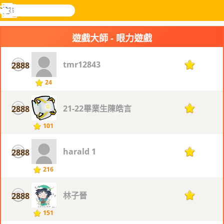
搜
尋
功
樂和遊
登入
能
戲
遊戲大師 - 眼力遊戲
表
tmr12843
2888
1
24
21-22畢業生陳皓言
2888
1
101
harald 1
2888
1
216
林子晉
2888
1
151