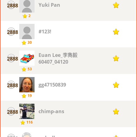
Yuki Pan
2888
1
2
#123!
2888
1
30
Euan Lee_李雋毅
2888
1
60407_04120
53
gg47150839
2888
1
19
chimp-ans
2888
1
116