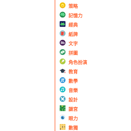
策略
記憶力
經典
紙牌
文字
拼圖
角色扮演
教育
數學
音樂
設計
謎宮
眼力
數獨