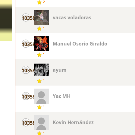
2
vacas voladoras
10358
1
Manuel Osorio Giraldo
10358
1
ayum
10358
1
Yac MH
10358
1
Kevin Hernández
10358
1