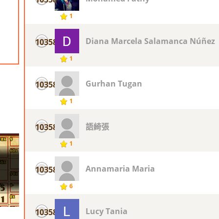
1
Diana Marcela Salamanca Núñez
10358
1
Gurhan Tugan
10358
1
語綺張
10358
1
Annamaria Maria
10358
6
Lucy Tania
10358