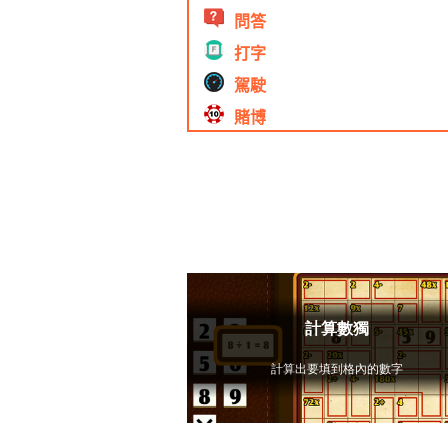
問答
打字
駕駛
賭博