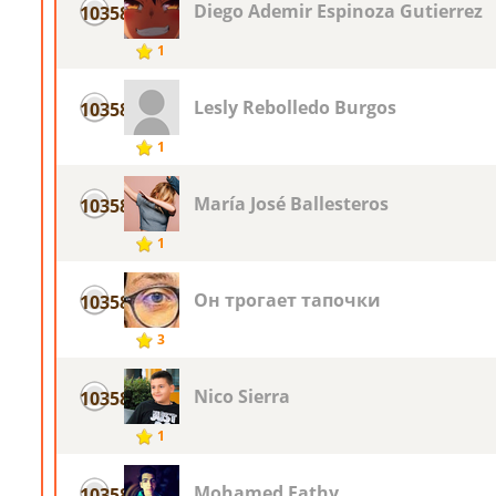
Diego Ademir Espinoza Gutierrez
10358
1
Lesly Rebolledo Burgos
10358
1
María José Ballesteros
10358
1
Он трогает тапочки
10358
3
Nico Sierra
10358
1
Mohamed Fathy
10358