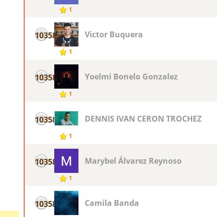
1
Victor Buquera
10358
1
Yoelmi Bonelo Gonzalez
10358
1
DENNIS IVAN CERON TROCHEZ
10358
1
Marybel Álvarez Reynoso
10358
1
Camila Banda
10358