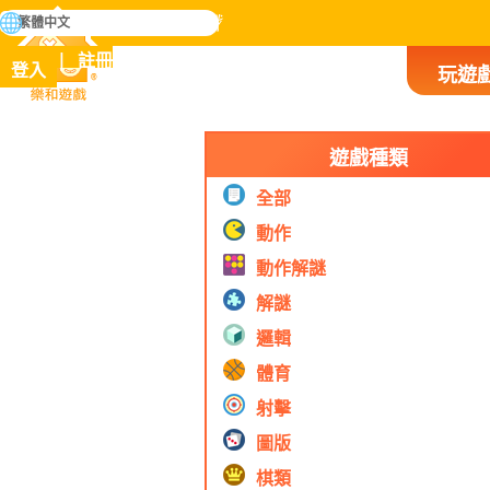
搜
繁體中文
尋
掌握人類歷史上所有遊戲
註冊
登入
玩遊
樂和遊戲
遊戲種類
全部
動作
動作解謎
解謎
邏輯
體育
射擊
圖版
棋類