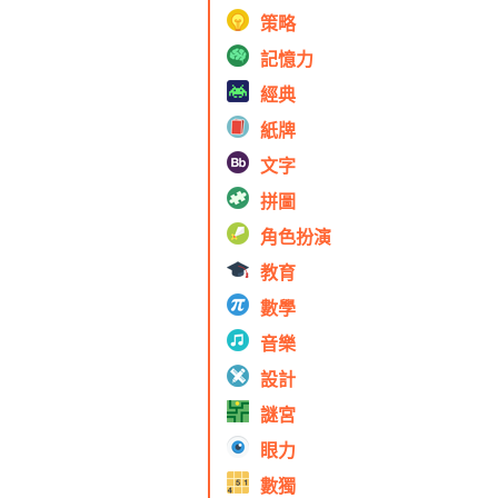
策略
記憶力
經典
紙牌
文字
拼圖
角色扮演
教育
數學
音樂
設計
謎宮
眼力
數獨