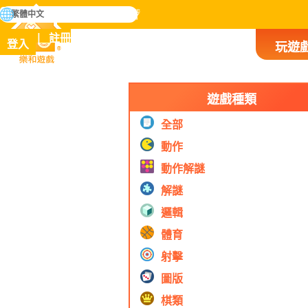
搜
繁體中文
尋
掌握人類歷史上所有遊戲
註冊
登入
玩遊
樂和遊戲
遊戲種類
全部
動作
動作解謎
解謎
邏輯
體育
射擊
圖版
棋類