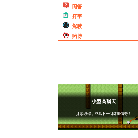
問答
打字
駕駛
賭博