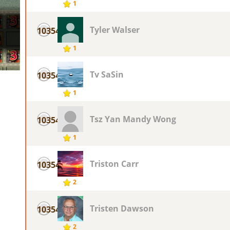
1
Tyler Walser
10354
1
Tv SaSin
10354
1
Tsz Yan Mandy Wong
10354
1
Triston Carr
10354
2
Tristen Dawson
10354
2