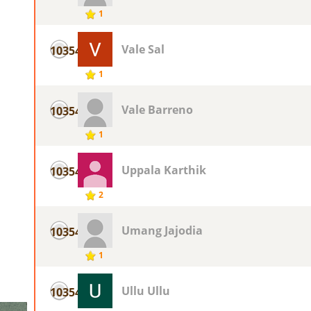
1
Vale Sal
10354
1
Vale Barreno
10354
1
Uppala Karthik
10354
2
Umang Jajodia
10354
1
Ullu Ullu
10354