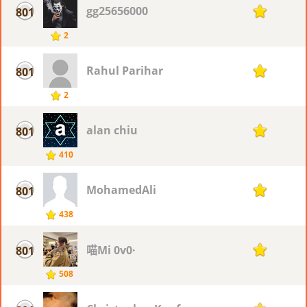
gg25656000
801
1
2
Rahul Parihar
801
1
2
alan chiu
801
1
410
MohamedAli
801
1
438
喵Mi 0v0·
801
1
508