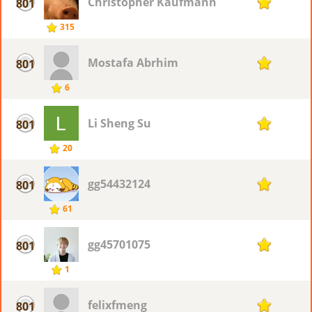
Christopher Kaufmann
801
1
315
Mostafa Abrhim
801
1
6
Li Sheng Su
801
1
20
gg54432124
801
1
61
gg45701075
801
1
1
felixfmeng
801
1