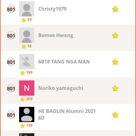
Christy1979
801
1
39
Bomee Hwang
801
1
18
6B18 TANG NGA MAN
801
1
199
Noriko yamaguchi
801
1
250
HE BAOLIN Alumni 2021
801
1
6D
158