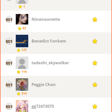
1
Ninanounette
801
1
62
Benedict Fonkem
801
1
127
tadashi_skywalker
801
1
114
Peggie Chan
801
1
314
gg72472075
801
1