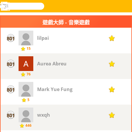
搜
尋
功
樂和遊
登入
能
戲
遊戲大師 - 音樂遊戲
表
lilpai
801
1
15
Aurea Abreu
801
1
76
Mark Yue Fung
801
1
5
wxqh
801
1
446