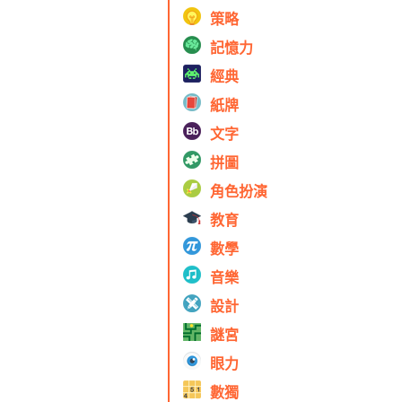
策略
記憶力
經典
紙牌
文字
拼圖
角色扮演
教育
數學
音樂
設計
謎宮
眼力
數獨