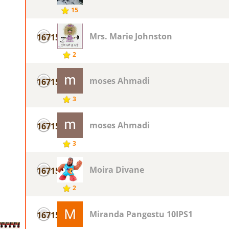
15
Mrs. Marie Johnston
16715
2
moses Ahmadi
16715
3
moses Ahmadi
16715
3
Moira Divane
16715
2
Miranda Pangestu 10IPS1
16715