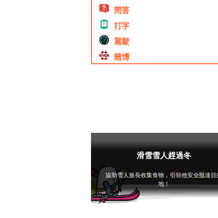
問答
打字
駕駛
賭博