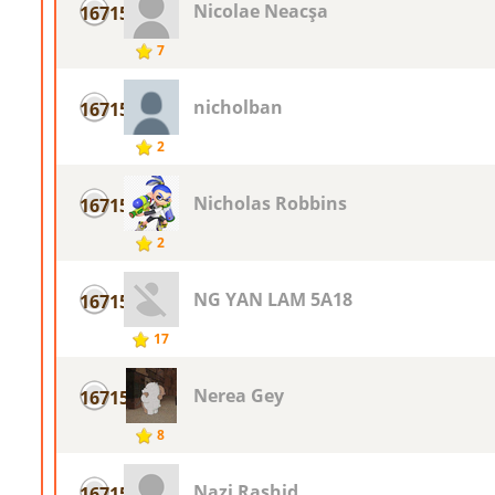
Nicolae Neacşa
16715
7
nicholban
16715
2
Nicholas Robbins
16715
2
NG YAN LAM 5A18
16715
17
Nerea Gey
16715
8
Nazi Rashid
16715