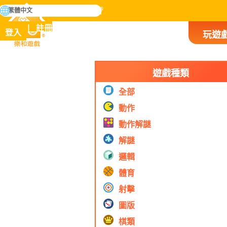
搜
繁體中文
尋
掌握人類歷史上所有遊戲
註冊
登入
玩遊
樂和遊戲
遊戲種類
全部
動作
動作解謎
解謎
邏輯
體育
射擊
圖版
棋類