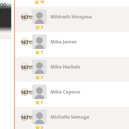
10
Mildreth Hinojosa
16715
2
Mike James
16715
2
Mike Heckels
16715
2
Mike Capone
16715
2
Michelle Semuga
16715
2