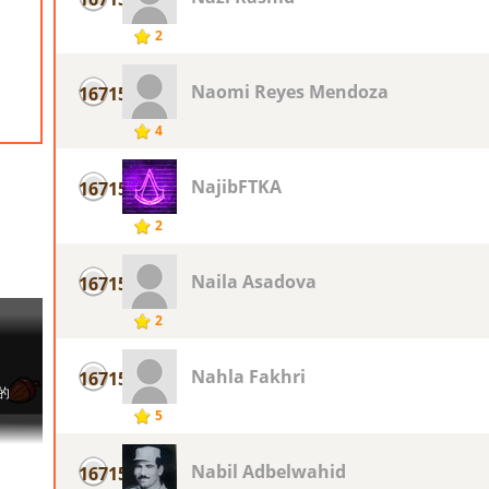
2
Naomi Reyes Mendoza
16715
4
NajibFTKA
16715
2
Naila Asadova
16715
2
Nahla Fakhri
16715
5
Nabil Adbelwahid
16715