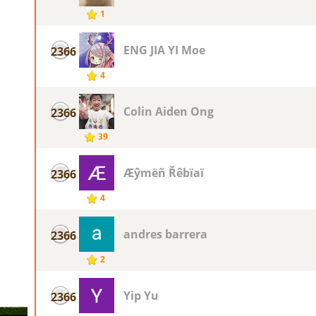
1
ENG JIA YI Moe
2366
4
Colin Aiden Ong
2366
39
Æŷmëñ Řêbïaï
2366
4
andres barrera
2366
2
Yip Yu
2366