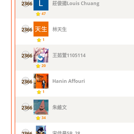
莊俊揚Louis Chuang
2366
47
林天生
2366
1
王茹萱1105114
2366
20
Hanin Affouri
2366
1
朱維文
2366
34
宋佳昊5B_28
2366