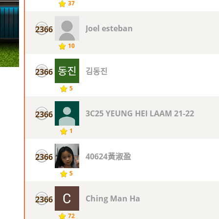
37
Joel esteban
2366
10
김동진
2366
5
3C25 YEUNG HEI LAAM 21-22
2366
1
40624黃淑盈
2366
5
Ching Man Ha
2366
72