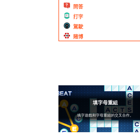
問答
打字
駕駛
賭博