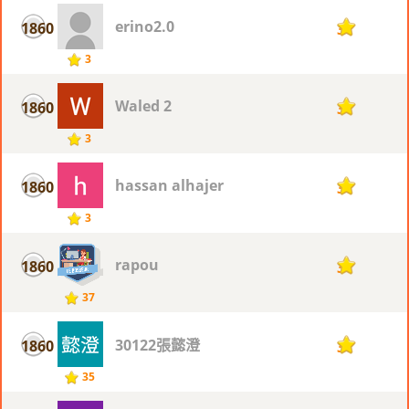
erino2.0
1860
3
3
Waled 2
1860
3
3
hassan alhajer
1860
3
3
rapou
1860
3
37
30122張懿澄
1860
3
35