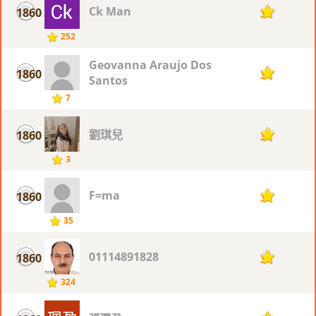
Ck Man
1860
3
252
Geovanna Araujo Dos
1860
3
Santos
7
劉琪兒
1860
3
3
F=ma
1860
3
35
01114891828
1860
3
324