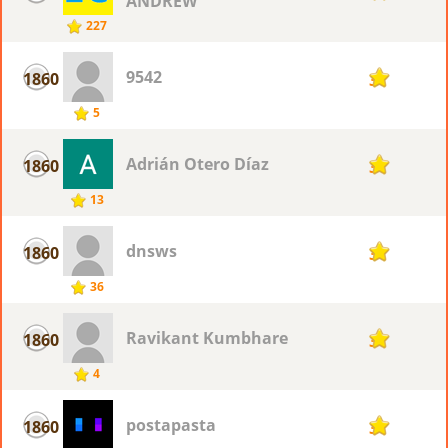
ANDREW
227
9542
1860
3
5
Adrián Otero Díaz
1860
3
13
dnsws
1860
3
36
Ravikant Kumbhare
1860
3
4
postapasta
1860
3