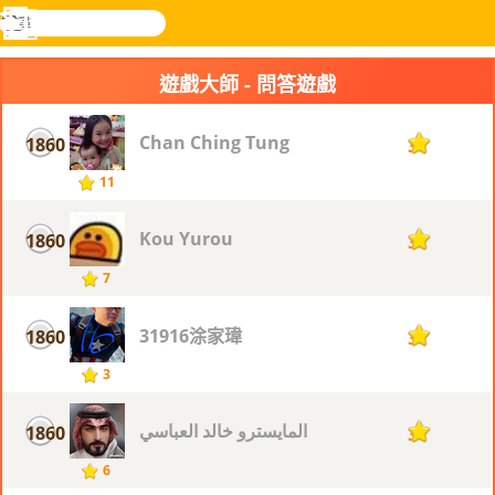
搜
尋
功
樂和遊
登入
能
戲
遊戲大師 - 問答遊戲
表
Chan Ching Tung
1860
3
11
Kou Yurou
1860
3
7
31916涂家瑋
1860
3
3
المايسترو خالد العباسي
1860
3
6