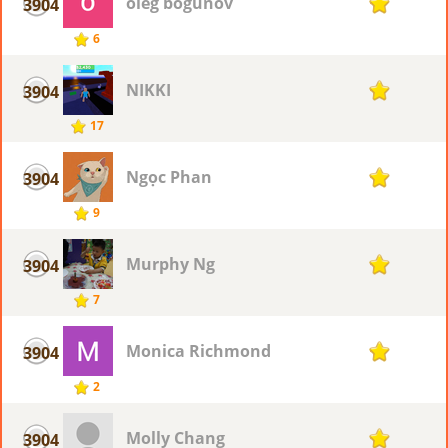
oleg bogunov
3904
1
6
NIKKI
3904
1
17
Ngọc Phan
3904
1
9
Murphy Ng
3904
1
7
Monica Richmond
3904
1
2
Molly Chang
3904
1