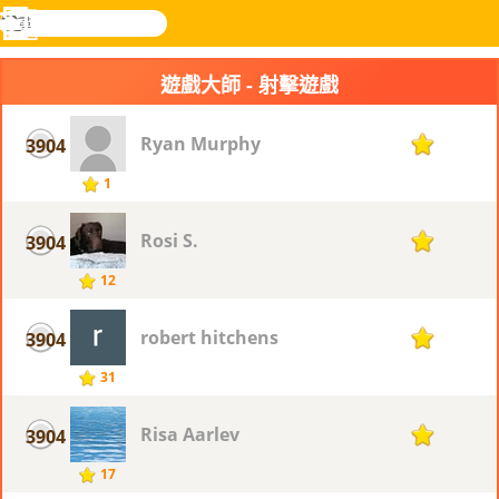
搜
尋
功
樂和遊
登入
能
戲
遊戲大師 - 射擊遊戲
表
Ryan Murphy
3904
1
1
Rosi S.
3904
1
12
robert hitchens
3904
1
31
Risa Aarlev
3904
1
17