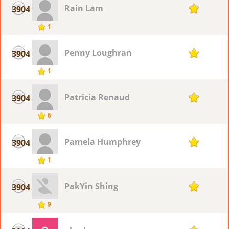
Rain Lam
3904
1
1
Penny Loughran
3904
1
1
Patricia Renaud
3904
1
6
Pamela Humphrey
3904
1
1
PakYin Shing
3904
1
9