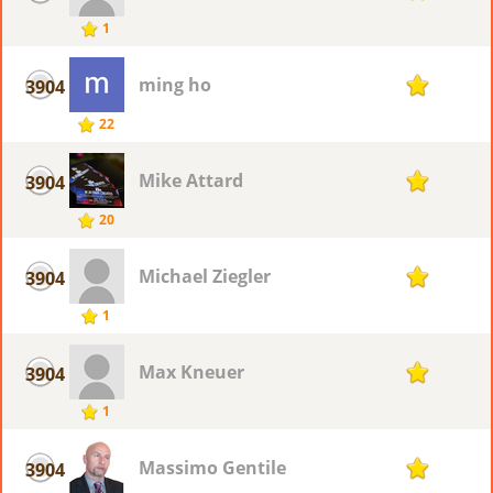
1
ming ho
3904
1
22
Mike Attard
3904
1
20
Michael Ziegler
3904
1
1
Max Kneuer
3904
1
1
Massimo Gentile
3904
1