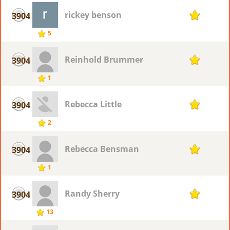
rickey benson
3904
1
5
Reinhold Brummer
3904
1
1
Rebecca Little
3904
1
2
Rebecca Bensman
3904
1
1
Randy Sherry
3904
1
13