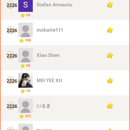
Stefan Arnautu
2226
4
54
mzkatie111
2226
4
108
Xiao Shen
2226
4
20
MEI YEE XU
2226
4
16
いるま
2226
4
331