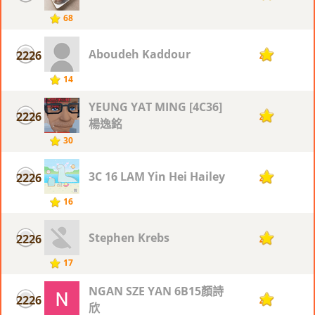
68
Aboudeh Kaddour
2226
4
14
YEUNG YAT MING [4C36]
2226
4
楊逸銘
30
3C 16 LAM Yin Hei Hailey
2226
4
16
Stephen Krebs
2226
4
17
NGAN SZE YAN 6B15顏詩
2226
4
欣