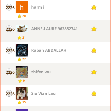
harm i
2226
4
20
ANNE-LAURE 963852741
2226
4
21
Rabah ABDALLAH
2226
4
27
zhifen wu
2226
4
9
Siu Wan Lau
2226
4
15