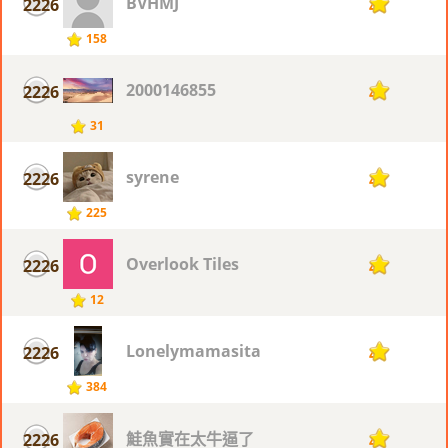
BVHMJ
2226
4
158
2000146855
2226
4
31
syrene
2226
4
225
Overlook Tiles
2226
4
12
Lonelymamasita
2226
4
384
鮭魚實在太牛逼了
2226
4