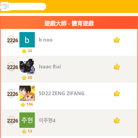
搜
尋
功
樂和遊
登入
能
戲
遊戲大師 - 體育遊戲
表
b noo
2226
4
24
Isaac Rui
2226
4
20
5D22 ZENG ZIFANG
2226
4
156
이주현4
2226
4
13