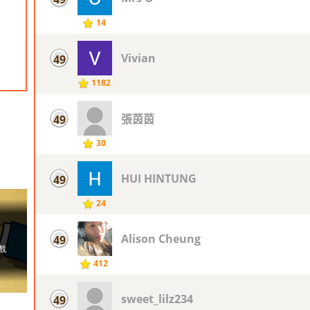
14
Vivian
49
1182
張茵茵
49
30
HUI HINTUNG
49
24
Alison Cheung
49
412
sweet_lilz234
49