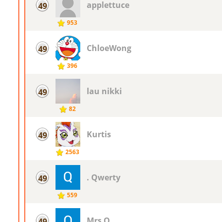
applettuce
49
953
ChloeWong
49
396
lau nikki
49
82
Kurtis
49
2563
. Qwerty
49
559
Mrs O
49