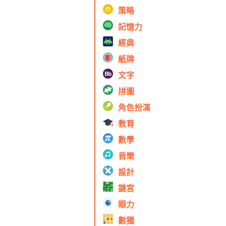
策略
記憶力
經典
紙牌
文字
拼圖
角色扮演
教育
數學
音樂
設計
謎宮
眼力
數獨