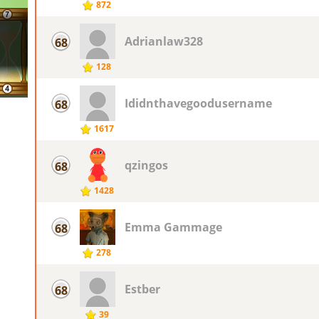
872
Adrianlaw328
68
128
Ididnthavegoodusername
68
1617
qzingos
68
1428
Emma Gammage
68
278
Estber
68
39