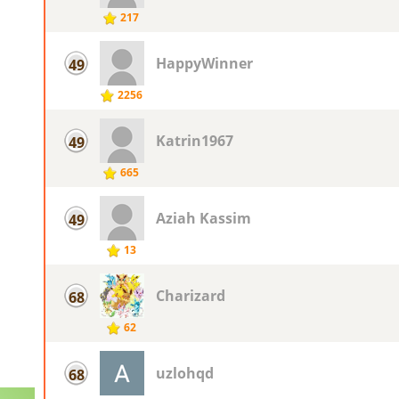
217
HappyWinner
49
2256
Katrin1967
49
665
Aziah Kassim
49
13
Charizard
68
62
uzlohqd
68