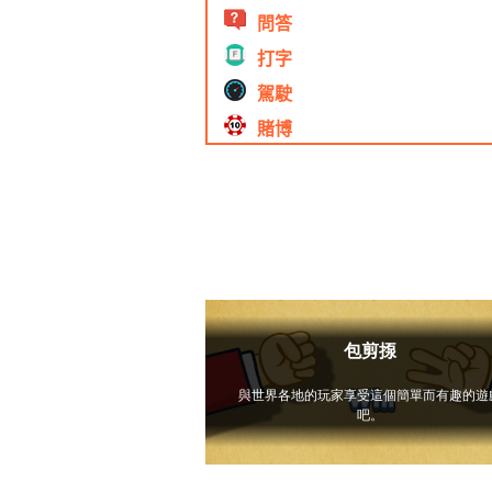
問答
打字
駕駛
賭博