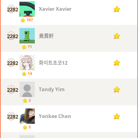
Xavier Xavier
2282
2
107
黃貫軒
2282
2
71
화이트초코12
2282
2
14
Tandy Yim
2282
2
2
Yankee Chan
2282
2
5