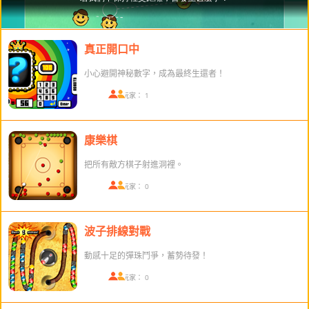
真正開口中
小心避開神秘數字，成為最終生還者！
在線玩家： 1
康樂棋
把所有敵方棋子射進洞裡。
在線玩家： 0
波子排線對戰
動感十足的彈珠鬥爭，蓄勢待發！
在線玩家： 0