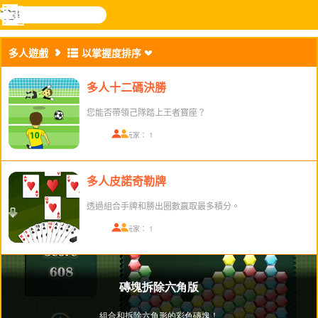
搜
尋
功
樂和遊
登入
能
戲
多人遊戲
以掌握度排序
表
多人十二碼決勝
您能否帶領己隊踏上王者寶座？
在線玩家： 1
多人皮諾奇勒牌
透過組合手牌和勝出圈數贏取最多積分。
在線玩家： 1