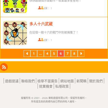
快快跟隨指示做動作，收集最多星星吧！
在線玩家： 1
多人十六武蔵
在這個一敵十六的戰鬥中別被擒獲了！
在線玩家： 1
1
...
4
5
6
7
8
上
下
一
一
頁
頁
Facebook
Instagram
X
RSS
LinkedIn
遊戲提議
聯絡我們
檢舉不當廣告
網站地圖
新聞稿
關於我們
就業機會
私隱政策
版權所有 © 2001 - 2026 樂和遊戲有限公司。保留所有權利。
所有提及到的商標均由它們的持有人擁有。