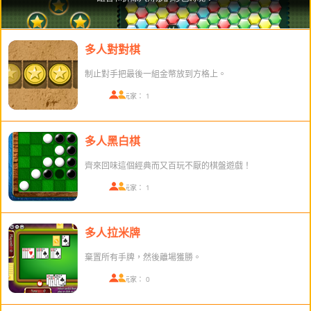
多人對對棋
制止對手把最後一組金幣放到方格上。
在線玩家： 1
多人黑白棋
齊來回味這個經典而又百玩不厭的棋盤遊戲！
在線玩家： 1
多人拉米牌
棄置所有手牌，然後離場獲勝。
在線玩家： 0