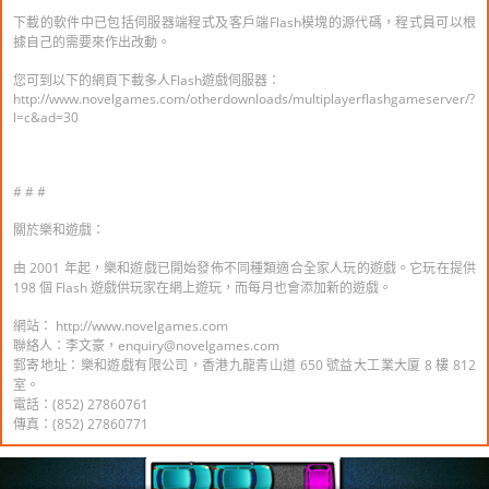
下載的軟件中已包括伺服器端程式及客戶端Flash模塊的源代碼，程式員可以根
據自己的需要來作出改動。
您可到以下的網頁下載多人Flash遊戲伺服器：
http://www.novelgames.com/otherdownloads/multiplayerflashgameserver/?
l=c&ad=30
# # #
關於樂和遊戲：
由 2001 年起，樂和遊戲已開始發佈不同種類適合全家人玩的遊戲。它玩在提供
198 個 Flash 遊戲供玩家在網上遊玩，而每月也會添加新的遊戲。
網站： http://www.novelgames.com
聯絡人：李文豪，enquiry@novelgames.com
郵寄地址：樂和遊戲有限公司，香港九龍青山道 650 號益大工業大厦 8 樓 812
室。
電話：(852) 27860761
傳真：(852) 27860771