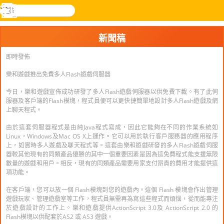
搜
尋
功
樂和遊
登入
能
戲
新聞稿
表
即時發佈
樂和遊戲推出免費多人Flash遊戲伺服器
今日，樂和遊戲宣佈成功研發了多人Flash遊戲伺服器以供免費下載。有了此伺
服器及客戶端的Flash模塊，程式員便可以更快捷簡單地設計多人Flash遊戲及網
上聊天程式。
由於這套伺服器程式是由純Java程式寫成，因此它能夠在不同的作業系統如
Linux，Windows及Mac OS X上運作。它可以用於執行客戶服務器的應用程序
上，如實時多人遊戲及聊天程式等。這套由樂和遊戲研發的多人Flash遊戲伺服
器較其他現有的同類產品優勝的其中一個重要因素是因為這免費程式能支援無限
數量的遊戲和用戶。相反，現有的同類產品需要用家支付昂貴的費用才能提供這
項功能。
在客戶端，您可以放一個 Flash模塊到您的遊戲內。這個 Flash 模塊會作出管理
遊戲玩家、管理遊戲室等工作，程式員無需再為寫這些程式而煩惱，從而能專注
於遊戲設計的工作上。樂和遊戲提供ActionScript 3.0及 ActionScript 2.0 的
Flash模塊以供配套於AS2 或 AS3 遊戲。