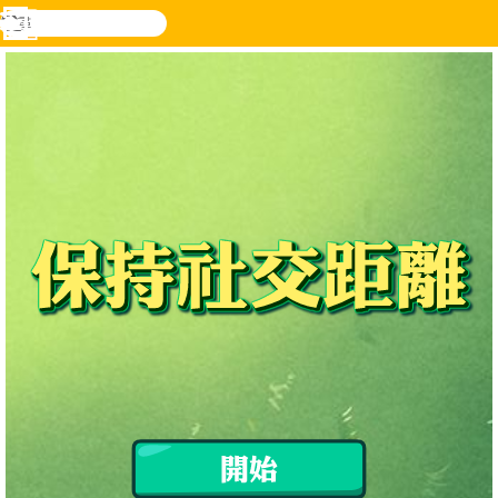
搜
尋
功
樂和遊
登入
能
戲
表